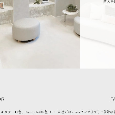
納入事
OR
F
ジナルカラー13色、A-modeは5色（一
当社ではa~esランクまで、7段階