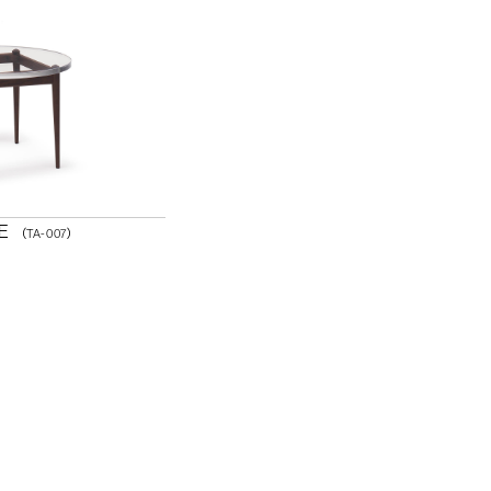
RE
（TA-007）