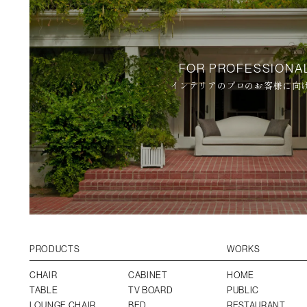
FOR PROFESSIONA
インテリアのプロのお客様に向
PRODUCTS
WORKS
CHAIR
CABINET
HOME
TABLE
TV BOARD
PUBLIC
LOUNGE CHAIR
BED
RESTAURANT