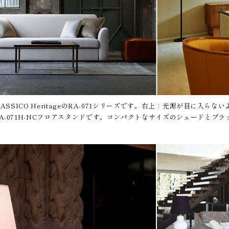
LASSICO HeritageのRA-071シリーズです。右上：光源が目に
A-071H-NCフロアスタンドです。コンパクトなサイズのシェードとブ