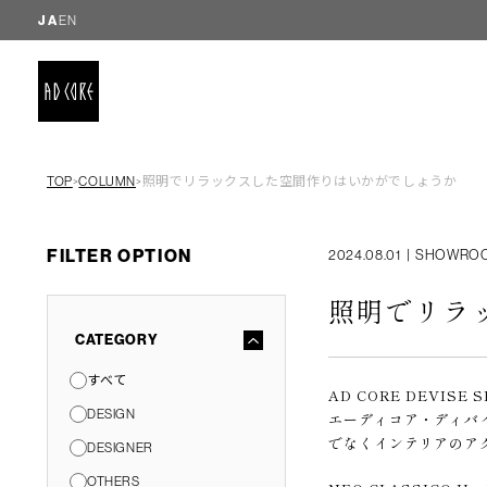
JA
EN
TOP
COLUMN
照明でリラックスした空間作りはいかがでしょうか
＞
＞
FILTER OPTION
2024.08.01
|
SHOWRO
照明でリラ
CATEGORY
すべて
AD CORE DEVIS
DESIGN
エーディコア・ディバ
でなくインテリアのア
DESIGNER
OTHERS