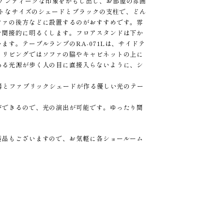
レームがアンティークな印象をかもし出し、お部屋の雰囲
クトなサイズのシェードとブラックの支柱で、どん
ファの後方などに設置するのがおすすめです。雰
を間接的に明るくします。フロアスタンドは下か
す。テーブルランプのRA-071Lは、サイドテ
、リビングではソファの脇やキャビネットの上に
ある光源が歩く人の目に直接入らないように、シ
磁器とファブリックシェードが作る優しい光のテー
ができるので、光の演出が可能です。ゆったり間
製品もございますので、お気軽に各ショールーム