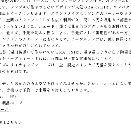
 HeritageのRA-071シリーズは、ヴィンテージブロンズ仕上げのフ
ます。シンプルで飽きのこないデザインが人気のRA-071Hは、コンパ
部屋もすっきりと見えます。スタンドタイプはリビングのコーナーやソ
ど、空間のアクセントとしても広く利用でき、天井へ光を反射させ部屋
目に入らないように、シェード下部には乳白色のアクリル板を取付けていま
ルに置けば、手元を明るく照らします。手元灯として実用性がある一方
インテリアのアクセントにもなります。テーブルランプは、低い位置に
アクリル板が取付けられています。
磁器（深川製磁）で作られているRA−061は、透き通るような白い陶
らをコーディネートすれば、お部屋が上質な雰囲気になります。
イズのライティングシリーズは、全て調光スイッチで光量を変えること
るのも素敵です。
ち着いた温かみのある空間を作ってみませんか。各ショールームにない
い。皆様のご予約・ご来場をお待ちしております。
天川 唯）
71L 製品ページ
品ページ
約はこちら▷