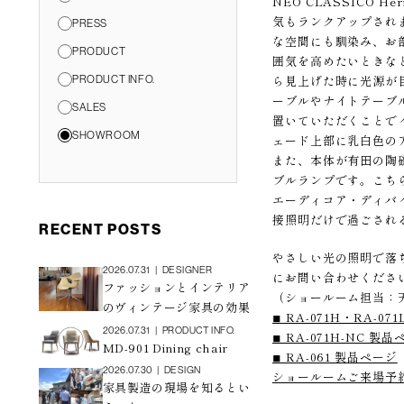
NEO CLASSICO
気もランクアップされ
PRESS
な空間にも馴染み、お
PRODUCT
囲気を高めたいときな
ら見上げた時に光源が
PRODUCT INFO.
ーブルやナイトテーブ
SALES
置いていただくことで
SHOWROOM
ェード上部に乳白色の
また、本体が有田の陶
ブルランプです。こち
エーディコア・ディバ
接照明だけで過ごされ
RECENT POSTS
やさしい光の照明で落
2026.07.31
|
DESIGNER
にお問い合わせくださ
ファッションとインテリア
（ショールーム担当：
のヴィンテージ家具の効果
◾︎ RA-071H・RA-0
2026.07.31
|
PRODUCT INFO.
◾︎ RA-071H-NC 製
MD-901 Dining chair
◾︎ RA-061 製品ページ
2026.07.30
|
DESIGN
ショールームご来場予
家具製造の現場を知るとい