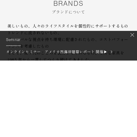
BRANDS
ブランドについて
美しいもの、人々のライフスタイルを個性的にサポートするもの
トレンドに流されないもの、
グローバルな視点を持ち環境に配慮されたもの、コストパフォー
Seminar
マンスを考慮したもの
オンラインセミナー アメリカ西海岸建築レポート 開催▶︎
そして、使う人のこころを満たしてくれるもの。そんな家具を
1985 年から一貫してつくり続けてきました。