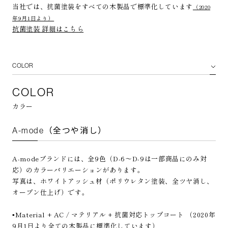
当社では、抗菌塗装をすべての木製品で標準化しています
（2020
年9月1日より）
抗菌塗装 詳細はこちら
COLOR
A-mode（全つや消し）
COLOR
AD CORE / NEO CLASSICO（3分つや）
カラー
NEO CLASSICO Heritage / A-mode Heritage（全つや消し）
A-mode（全つや消し）
A-modeブランドには、全9色（D-6〜D-9は一部商品にのみ対
応）のカラーバリエーションがあります。
写真は、ホワイトアッシュ材（ポリウレタン塗装、全ツヤ消し、
オープン仕上げ）です。
▪️Material + AC / マテリアル + 抗菌対応トップコート （2020年
9月1日より全ての木製品に標準化しています）