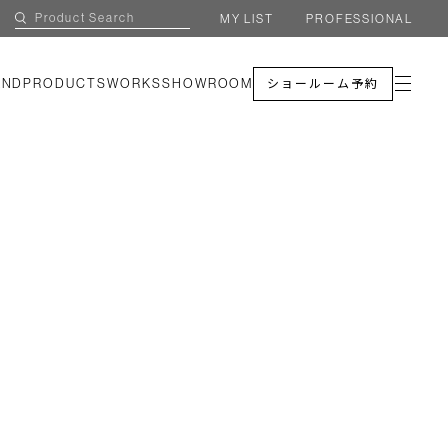
MY LIST
PROFESSIONAL
AND
PRODUCTS
WORKS
SHOWROOM
ショールーム予約