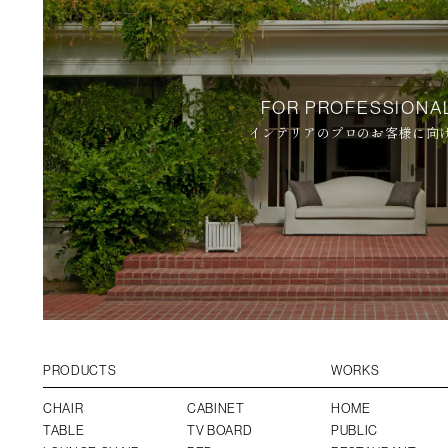
FOR PROFESSIONA
インテリアのプロのお客様に向
PRODUCTS
WORKS
CHAIR
CABINET
HOME
TABLE
TV BOARD
PUBLIC