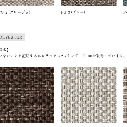
FG-2 (グレージュ)
FG-3 (グレー)
F
POLYESTER
撥水】
ないことを証明するエコテックス®︎スタンダード100を取得しています