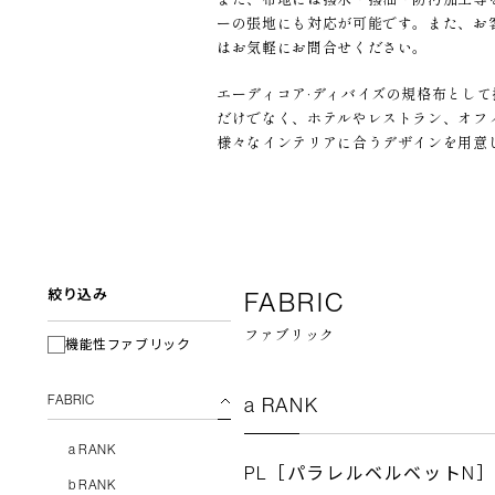
ーの張地にも対応が可能です。また、お
はお気軽にお問合せください。
エーディコア·ディバイズの規格布とし
だけでなく、ホテルやレストラン、オフ
様々なインテリアに合うデザインを用意
絞り込み
FABRIC
ファブリック
機能性ファブリック
FABRIC
a RANK
a RANK
PL［パラレルベルベットN
b RANK