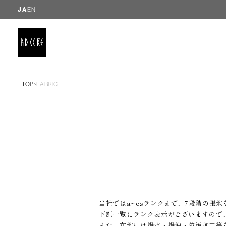
JA
EN
TOP
FABRIC
＞
当社ではa~esランクまで、7段階の張
下記一覧にランク表示がございますので
また、布地には撥水・撥油・防汚加工等