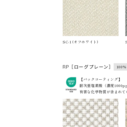
SC-1 (オフホワイト)
100%
RP［ローグプレーン］
【バックコーティング】
耐次亜塩素酸（濃度1000
有害な化学物質が含まれてい