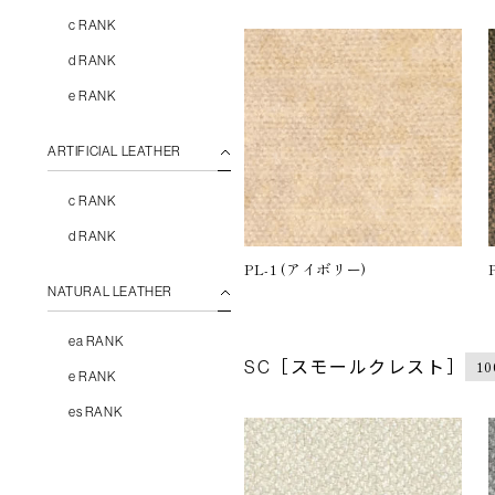
c RANK
d RANK
e RANK
ARTIFICIAL LEATHER
c RANK
d RANK
PL-1 (アイボリー)
NATURAL LEATHER
ea RANK
1
SC［スモールクレスト］
e RANK
es RANK