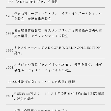
1985
「AD CORE」ブランド 発足
株式会社エーディコア・ファニイズ・インターナショナル
1988
を設立 大阪営業所設立
名古屋営業所設立 輸入ファブリックと天然染色突板の販
1989
売事業部、マテリアルフェイズ設立
ミラノサローネにて AD CORE WORLD COLLECTION
1990
発表。
オリジナル家具ブランド「AD CORE」部門を独立、 株式
1998
会社エーディコア・ディバイズを設立
1999
本社及び東京ショールームを広尾に移転
米国3form社より、インテリアの新素材「Varia」PET樹脂
2001
の販売を開始
大阪・心斎橋ショールームオープン