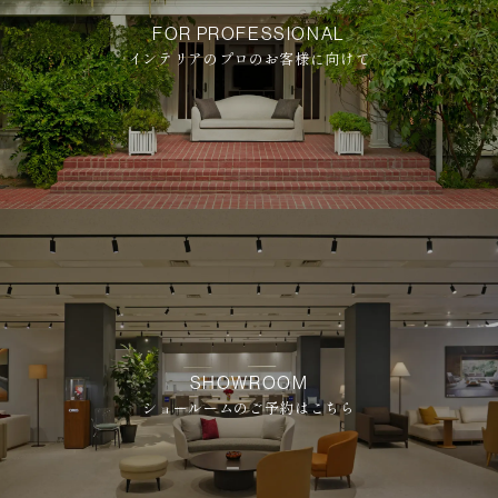
多岐にわたるセミナーを全国各地で開催。
FOR PROFESSIONAL
また、大学や専門学校、企業などでの特別講義も行っています。
インテリアのプロのお客様に向けて
INTERVIEW / COLUMN
代表インタビューを読む
代表コラムを読む
SHOWROOM
ショールームのご予約はこちら