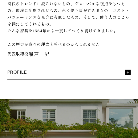
時代のトレンドに流されないもの、グローバルな視点をもつも
の、環境に配慮されたもの、永く使う事ができるもの、コスト・
パフォーマンスを充分に考慮したもの、そして、使う人のこころ
を満たしてくれるもの。
そんな家具を1984年から一貫してつくり続けてきました。
この歴史が我々の理念と呼べるのかもしれません。
瀨戸 昇
代表取締役
PROFILE
瀨戸 昇
せと のぼる
1962年 高知県生まれ
1983年 九州産業大学芸術学部インテリアコース卒業
1985年 エーディコア設立デザイナーとして参加
1993年、2003年 グッドデザイン賞受賞
エーディコア・ディバイズ唯一のインハウスデザイナーとして、
オリジナルブランドを創出。
2004年からミラノサローネやLA建築とインテリアデザイン等、