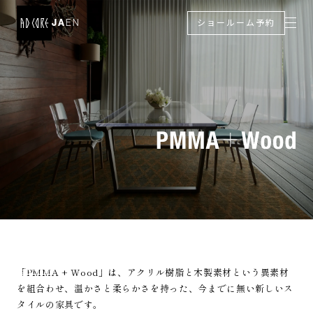
JA
EN
ショールーム予約
TOP
「PMMA + Wood」は、アクリル樹脂と木製素材という異素材
BRAND
PMMA+WOOD
＞
＞
を組合わせ、温かさと柔らかさを持った、今までに無い新しいス
タイルの家具です。