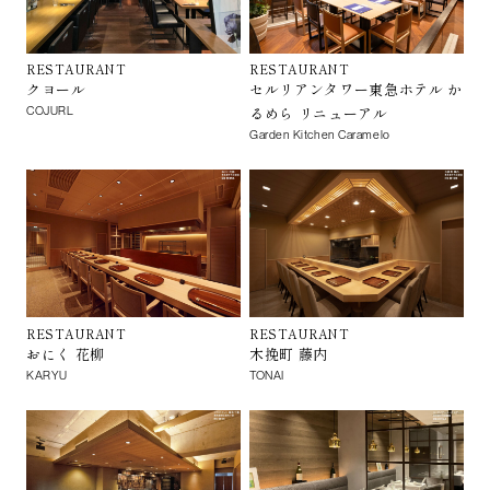
RESTAURANT
RESTAURANT
クヨール
セルリアンタワー東急ホテル か
るめら リニューアル
COJURL
Garden Kitchen Caramelo
RESTAURANT
RESTAURANT
おにく 花柳
木挽町 藤内
KARYU
TONAI