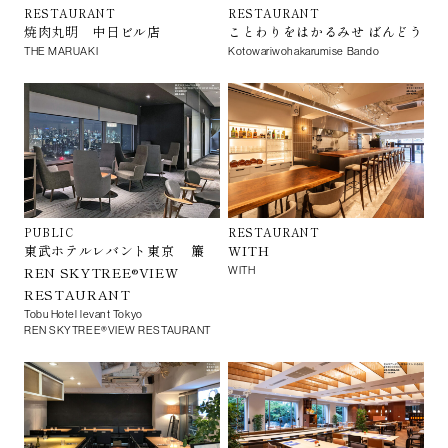
RESTAURANT
RESTAURANT
焼肉丸明 中日ビル店
ことわりをはかるみせ ばんどう
THE MARUAKI
Kotowariwohakarumise Bando
PUBLIC
RESTAURANT
東武ホテルレバント東京 簾
WITH
REN SKYTREE®VIEW
WITH
RESTAURANT
Tobu Hotel levant Tokyo
REN SKYTREE®VIEW RESTAURANT