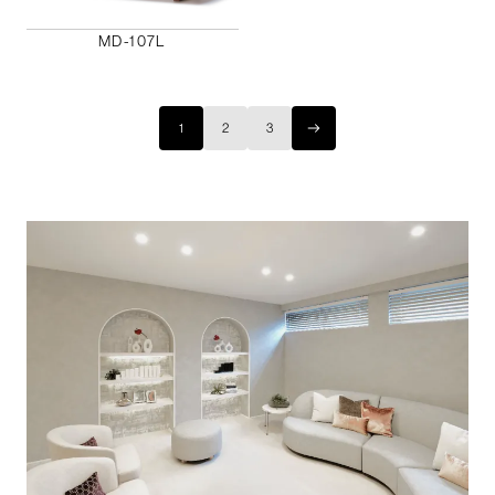
MD-107L
1
2
3