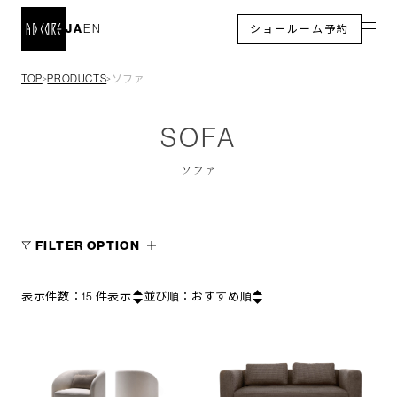
JA
EN
ショールーム予約
TOP
PRODUCTS
ソファ
＞
＞
SOFA
ソファ
FILTER OPTION
表示件数：
15
件表示
並び順：
おすすめ順