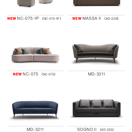
NC-075-1P
MASSA II
NEW
NEW
（NC-075-1P ）
（AD-229）
NC-075
MD-3211
NEW
（NC-075）
MD-3211
SOGNO II
（AD-235）