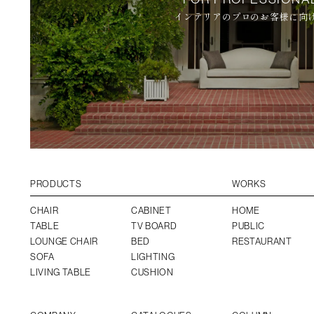
インテリアのプロのお客様に向
PRODUCTS
WORKS
CHAIR
CABINET
HOME
TABLE
TV BOARD
PUBLIC
LOUNGE CHAIR
BED
RESTAURANT
SOFA
LIGHTING
LIVING TABLE
CUSHION