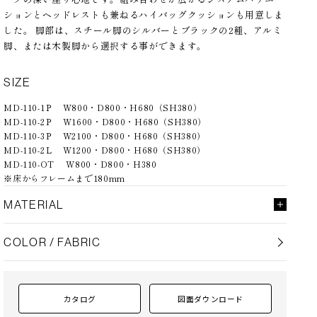
ションとヘッドレストも兼ねるハイバッグクッションも用意しま
した。 脚部は、スチール脚のシルバーとブラックの2種、アルミ
脚、または木製脚から選択する事ができます。
SIZE
MD-110-1Ｐ W800・D800・H680（SH380）
MD-110-2Ｐ W1600・D800・H680（SH380）
MD-110-3Ｐ W2100・D800・H680（SH380）
MD-110-2Ｌ W1200・D800・H680（SH380）
MD-110-OT W800・D800・H380
※床からフレームまで180mm
MATERIAL
背・座
張り（a～esランク）
COLOR / FABRIC
座面
コイルスプリング、ウレタンフォーム（布張りのみカバーリン
グ）
置クッション
スモールフェザー+ポリエステル綿
脚 AL
アルミ（ポリッシュ・黒鏡面・ブロンズ）アジャスター付
カタログ
図面ダウンロード
脚 S
スチール 焼付塗装仕上