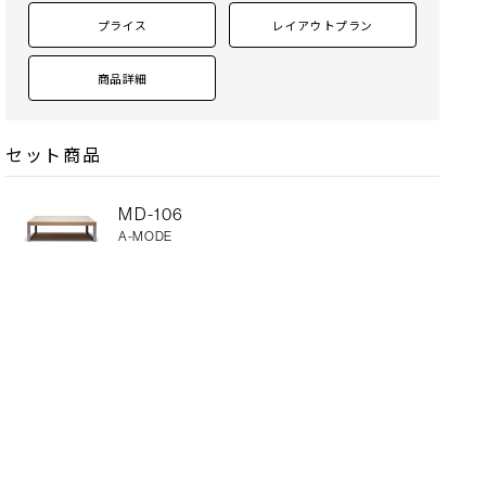
（アルミシルバー・ヴィンテージブラック）フェルト付
P-SS
プライス
レイアウトプラン
脚 W
ホワイトアッシュ突板（全5色）アジャスター付
ポリウレタン塗装 + 抗菌トップコート
商品詳細
オプションハイバッククッション
ウレタンフォーム
セット商品
MD-106
A-MODE