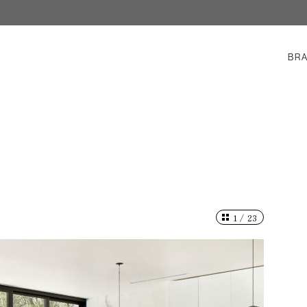
BR
1
/
23