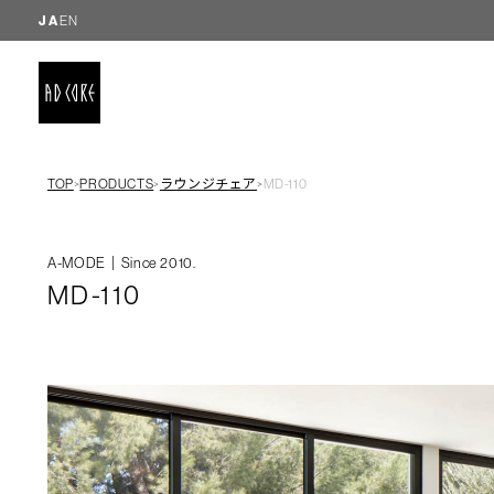
JA
EN
TOP
PRODUCTS
ラウンジチェア
MD-110
＞
＞
＞
A-MODE｜Since 2010.
MD-110