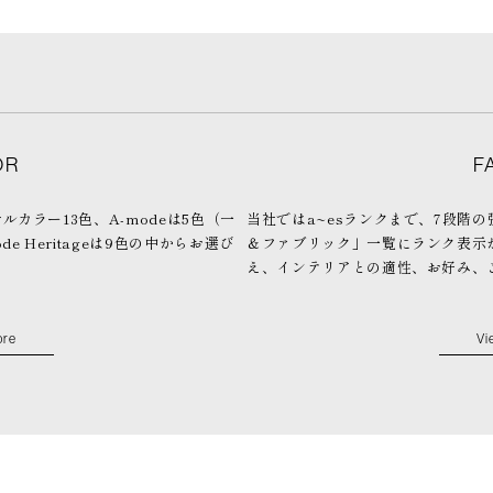
OR
F
ジナルカラー13色、A-modeは5色（一
当社ではa~esランクまで、7段階
de Heritageは9色の中からお選び
＆ファブリック」一覧にランク表示
え、インテリアとの適性、お好み、
ore
Vi