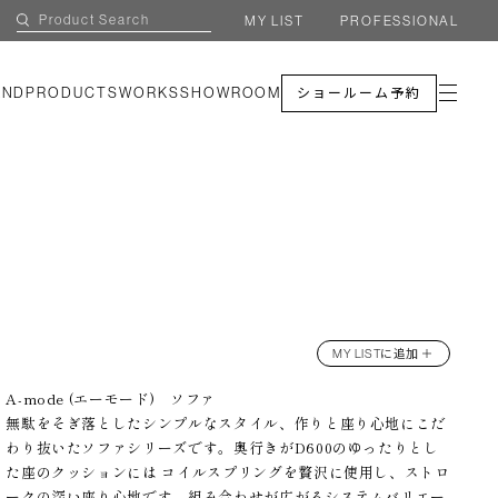
MY LIST
PROFESSIONAL
AND
PRODUCTS
WORKS
SHOWROOM
ショールーム予約
MY LISTに追加 ＋
A-mode (エーモード) ソファ
無駄をそぎ落としたシンプルなスタイル、作りと座り心地にこだ
わり抜いたソファシリーズです。奥行きがD600のゆったりとし
た座のクッションには コイルスプリングを贅沢に使用し、ストロ
ークの深い座り心地です。組み合わせが広がるシステムバリエー