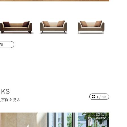
MD-110-3
All
KS
1
/
20
入事例を見る