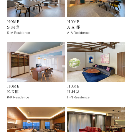
HOME
HOME
S-M邸
A-A 邸
S-M Residence
A-A Residence
HOME
HOME
K-K邸
H-N邸
K-K Residence
H-N Residence