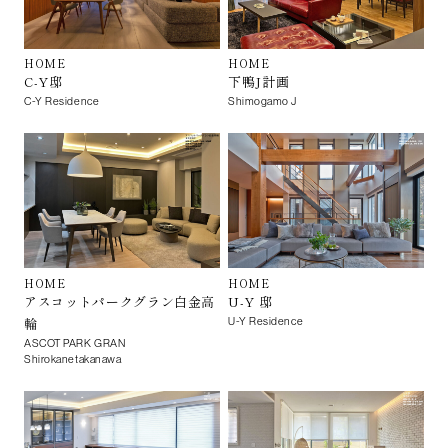
HOME
HOME
C-Y邸
下鴨J計画
C-Y Residence
Shimogamo J
HOME
HOME
アスコットパークグラン白金高
U-Y 邸
輪
U-Y Residence
ASCOT PARK GRAN
Shirokanetakanawa