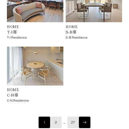
HOME
HOME
T-I邸
S-B邸
T-I Residence
S-B Residence
HOME
C-N邸
C-N Residence
1
2
…
27