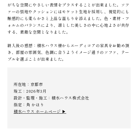
がちな空間にやさしい表情をプラスすることが出来ました。ソフ
ァーの張地やクッションにはモケット生地を採用し、視覚的にも
触感的にも柔らかさと上品な温もりを添えました。色・素材・フ
ォルムのバランスにより、凛とした美しさの中に心地よさが共存
する、素敵な空間となりました。
納入後の感想：積水ハウス様からエーディコアの家具をお勧め頂
き、部屋の雰囲気、色調に合うようイメージ通リのソファ、テー
ブルを選ぶことが出来ました。
所在地：京都市
竣工：2026年3月
設計・監理・施工：積水ハウス株式会社
指定：角 かほり
積水ハウス ホームページ ▶︎