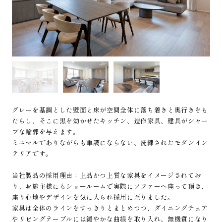
グレーを基調とした壁面と床が空間全体に落ち着きと奥行きをも
たらし、そこに黒を効かせたキッチン、造作家具、建具がシャー
プな輪郭を与えます。
ミニマルでありながらも単調にならない、洗練されたモダンイン
テリアです。
当社製品の採用理由：上品かつ上質な家具をイメージされてお
り、お施主様にもショールームで実際にソファーへ座って頂き、
座り心地やデザインを気に入られ採用に至りました。
家具は全体のラインをすっきりとまとめつつ、ダイニングチェア
やリビングテーブルには緩やかな曲線を取り入れ、無機質になり