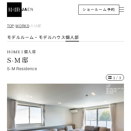
JA
EN
ショールーム予約
TOP
WORKS
S-M邸
＞
＞
モデルルーム・モデルハウス
個人邸
HOME | 個人邸
S-M邸
S-M Residence
1
/
3