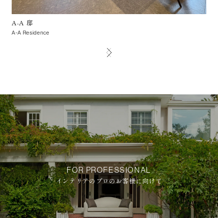
A-A 邸
K-
A-A Residence
K-K 
FOR PROFESSIONAL
インテリアのプロのお客様に向けて