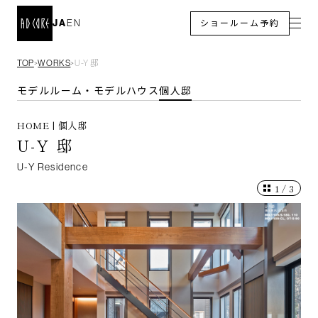
JA
EN
ショールーム予約
TOP
WORKS
U-Y 邸
＞
＞
モデルルーム・モデルハウス
個人邸
HOME | 個人邸
U-Y 邸
U-Y Residence
1
/
3