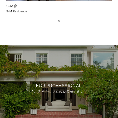
S-M邸
A-
S-M Residence
A-A 
FOR PROFESSIONAL
インテリアのプロのお客様に向けて