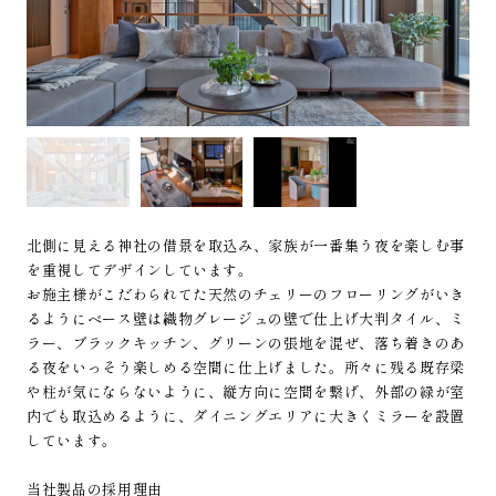
北側に見える神社の借景を取込み、家族が一番集う夜を楽しむ事
を重視してデザインしています。
お施主様がこだわられてた天然のチェリーのフローリングがいき
るようにベース壁は織物グレージュの壁で仕上げ大判タイル、ミ
ラー、ブラックキッチン、グリーンの張地を混ぜ、落ち着きのあ
る夜をいっそう楽しめる空間に仕上げました。所々に残る既存梁
や柱が気にならないように、縦方向に空間を繋げ、外部の緑が室
内でも取込めるように、ダイニングエリアに大きくミラーを設置
しています。
当社製品の採用理由