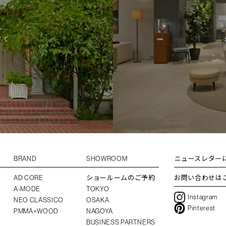
L
けて
BRAND
SHOWROOM
ニュースレター
AD CORE
ショールームのご予約
お問い合わせは
A-MODE
TOKYO
Instagram
NEO CLASSICO
OSAKA
Pinterest
PMMA+WOOD
NAGOYA
BUSINESS PARTNERS