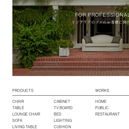
FOR PROFESSIONA
インテリアのプロのお客様に向
PRODUCTS
WORKS
CHAIR
CABINET
HOME
TABLE
TV BOARD
PUBLIC
LOUNGE CHAIR
BED
RESTAURANT
SOFA
LIGHTING
LIVING TABLE
CUSHION