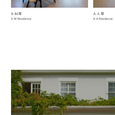
S-M邸
A-A 邸
S-M Residence
A-A Residence