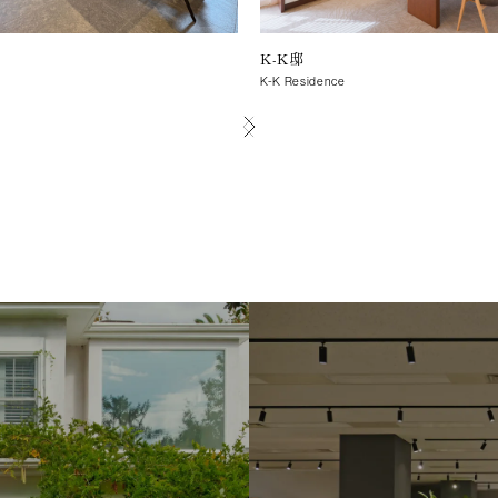
K-K邸
K-K Residence