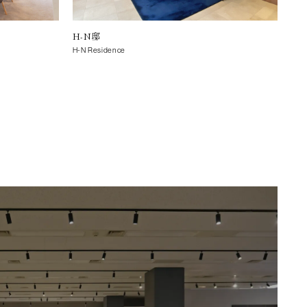
H-N邸
C-
H-N Residence
C-Y