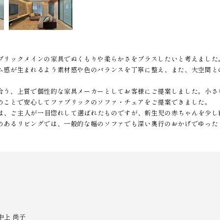
ブリックメインの家具でぬくもりや柔らかさをプラスしたいと考えました
ム感が生まれるよう素材感や色のバランスを丁寧に整え、また、大空間との
合う、上質で個性的な家具メーカーとしてお客様にご提案しました。小さ
のことで安心してファブリックのソファ・チェアをご提案できました。
ファは、ご主人が一目惚れして選ばれたものですが、新生児の赤ちゃんを少
のあるリビングでは、一般的な幅のソファでも深い奥行のおかげでゆった
中上 尚子