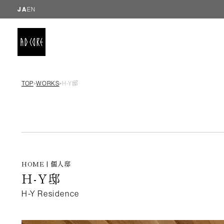
JA
EN
TOP
WORKS
H-Y邸
＞
＞
HOME | 個人邸
H-Y邸
H-Y Residence