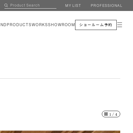
MY LIST
PROFESSIONAL
AND
PRODUCTS
WORKS
SHOWROOM
ショールーム予約
1
/
4