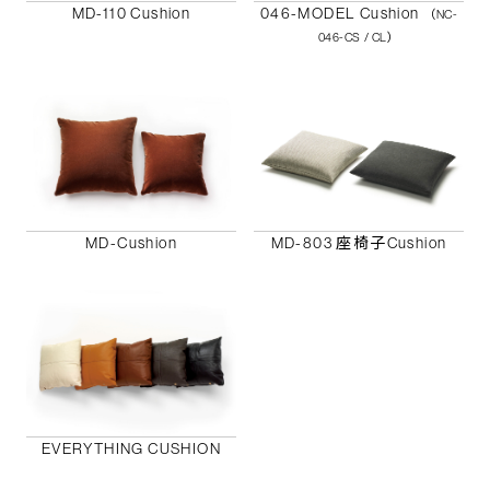
MD-110 Cushion
046-MODEL Cushion
（NC-
046-CS / CL）
MD-Cushion
MD-803 座椅子Cushion
EVERYTHING CUSHION