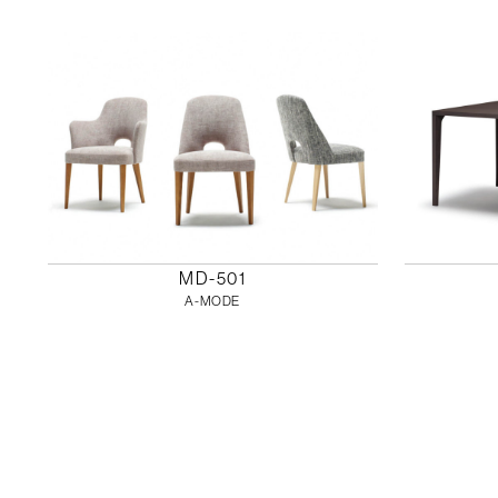
MD-501
A-MODE