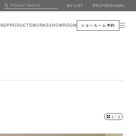
MY LIST
PROFESSIONAL
AND
PRODUCTS
WORKS
SHOWROOM
ショールーム予約
1
/
2