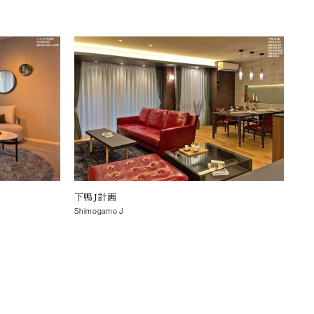
下鴨J計画
ア
Shimogamo J
ASC