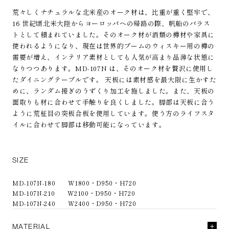
荒々しくナチュラルな北米産のオーク材は、比重が重く堅牢で、
16 世紀頃北米大陸からヨーロッパへの帰路の際、帆船のバラス
トとして積まれていました。そのオーク材が酒類の樽材や家具に
使われるようになり、現在は世界的ブームのウィスキー用の樽の
需要が増え、インテリア素材としても人気が高まり品薄な状態に
なりつつあります。MD-107N は、そのオーク材を贅沢に使用し
たダイニングテーブルです。 天板には素材感を最大限に生かすた
めに、ランダム接ぎのうずくり加工を施しました。また、天板の
面取りも材に合わせて手触りを良くしました。脚部は天板に合う
ように荒柾目の突板合板を使用しています。使う方のライフスタ
イルに合わせて脚部は移動可能になっています。
SIZE
MD-107N-180 W1800・D950・H720
MD-107N-210 W2100・D950・H720
MD-107N-240 W2400・D950・H720
MATERIAL