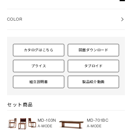
天板
オーク無垢材（全9色）
脚
オーク突板（全9色）・アジャスター付
COLOR
ポリウレタン塗装 + 抗菌トップコート
カタログはこちら
図面ダウンロード
プライス
タブロイド
組立説明書
製品紹介動画
セット商品
MD-103N
MD-701BC
A-MODE
A-MODE