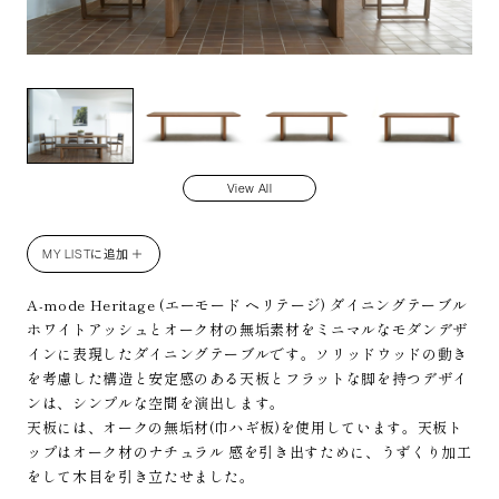
MD
View All
MY LISTに追加 ＋
A-mode Heritage (エーモード ヘリテージ) ダイニングテーブル
ホワイトアッシュとオーク材の無垢素材をミニマルなモダンデザ
インに表現したダイニングテーブルです。ソリッドウッドの動き
を考慮した構造と安定感のある天板とフラットな脚を持つデザイ
ンは、シンプルな空間を演出します。
天板には、オークの無垢材(巾ハギ板)を使用しています。天板ト
ップはオーク材のナチュラル 感を引き出すために、うずくり加工
をして木目を引き立たせました。