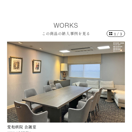
WORKS
この商品の納入事例を見る
1
/
3
愛和病院 会議室
小