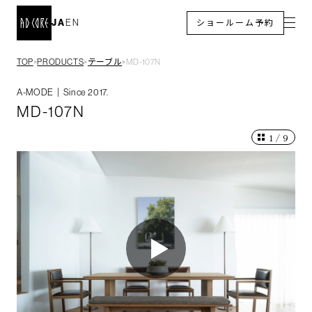
JA
EN
ショールーム予約
TOP
PRODUCTS
テーブル
MD-107N
＞
＞
＞
A-MODE｜Since 2017.
MD-107N
1
/
9