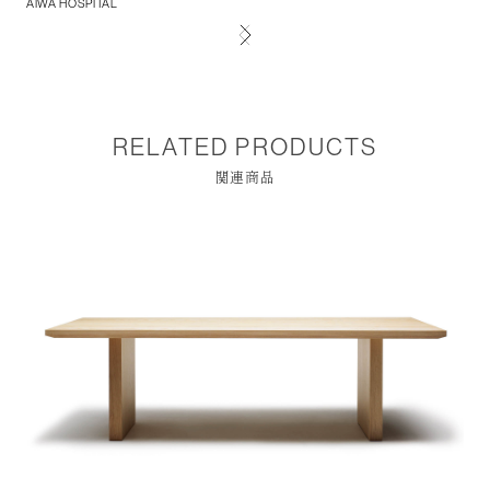
AIWA HOSPITAL
Kob
RELATED PRODUCTS
関連商品