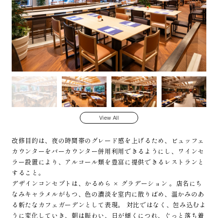
View All
改修目的は、夜の時間帯のグレード感を上げるため、ビュッフェ
カウンターをバーカウンター併用利用できるようにし、ワインセ
ラー設置により、アルコール類を豊富に提供できるレストランと
すること。
デザインコンセプトは、かるめら × グラデーション 。店名にち
なみキャラメルがもつ、色の濃淡を室内に散りばめ、温かみのあ
る新たなカフェガーデンとして表現。 対比ではなく、包み込むよ
うに変化していき、朝は賑わい、日が傾くにつれ、ぐっと落ち着