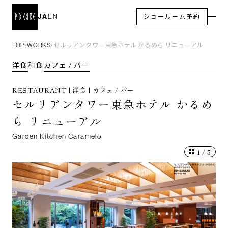
JA
EN
ショールーム予約
TOP
WORKS
セルリアンタワー東急ホテル かるめら リニューアル
＞
＞
洋食
和食
カフェ / バー
RESTAURANT | 洋食 | カフェ / バー
セルリアンタワー東急ホテル かるめ
ら リニューアル
Garden Kitchen Caramelo
1
/
5