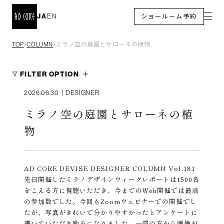
JA
EN
ショールーム予約
TOP
COLUMN
ミラノ空の庭園とサローネの植物
＞
＞
FILTER OPTION
2026.06.30
|
DESIGNER
ミラノ空の庭園とサローネの植
物
AD CORE DEVISE DESIGNER COLUMN Vol.181
先日開催したミラノデザインウィークレポートは1500名
をこえる方に視聴いただき、今までのWeb開催では最高
の参加数でした。今回もZoomウェビナーでの開催でし
たが、写真がきれいで分かりやすかったとアンケートに
書いていただき励みになりました。一部の方から画像が