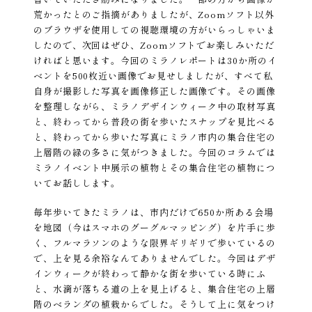
荒かったとのご指摘がありましたが、Zoomソフト以外
のブラウザを使用しての視聴環境の方がいらっしゃいま
したので、次回はぜひ、Zoomソフトでお楽しみいただ
ければと思います。今回のミラノレポートは30か所のイ
ベントを500枚近い画像でお見せしましたが、すべて私
自身が撮影した写真を画像修正した画像です。その画像
を整理しながら、ミラノデザインウィーク中の取材写真
と、終わってから普段の街を歩いたスナップを見比べる
と、終わってから歩いた写真にミラノ市内の集合住宅の
上層階の緑の多さに気がつきました。今回のコラムでは
ミラノイベント中展示の植物とその集合住宅の植物につ
いてお話しします。
毎年歩いてきたミラノは、市内だけで650か所ある会場
を地図（今はスマホのグーグルマッピング）を片手に歩
く、フルマラソンのような限界ギリギリで歩いているの
で、上を見る余裕なんてありませんでした。今回はデザ
インウィークが終わって静かな街を歩いている時にふ
と、水滴が落ちる道の上を見上げると、集合住宅の上層
階のベランダの植栽からでした。そうして上に気をつけ