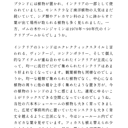
ブランドには植物が置かれ、インテリアの一部として使
われていました。モンステラなど南洋植物の人気はまだ
続いていて、シダ類やアレカヤシ科のように鉢からすぐ
葉が出て場所が取られる植物も多く見られました。一
方、ゴムの木やベンジャミンは1970年〜90年代のイン
テリアブームからでしょうか。
インテリアのトレンドはエクレクティックスタイルと言
われる、ヴィンテージ、コンテンポラリー、そして個人
的なアイテムが重ね合わせられたインテリアが主流にな
って、均一に流行でだけで集められたインテリアはあま
り好まれなくなっています。観葉植物も同様なのでしょ
うか。均一な種類で集められた植物でなく、中心になる
植物の周りに他の種を上手く集めたような置き方が、今
の植物のトレンドのように感じました。適度にゆるいこ
とがリラックスできる空間になっているのでしょうね。
当社の六本木ショールームの植物も大きく育ってきまし
た。広尾で事務所内に置いていたモンステラも大きく背
丈を越えるように立派になり、今はショールーム内でピ
カピカな葉を見せています。フィカスも植え替えられ少