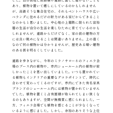
した。旧市街地に街路樹や道路に面した庭がないことも
あり、植物を置いて癒しにしているのかもしれません
が、高級そうな集合住宅の、それもペントハウスや広い
ベランダに住めるだけの財力がある家だからできること
なのかもと思いました。中心地の上層階に限られた富裕
層の生活が自分の生活を楽しむために育てているのかも
しれませんが、道路からだけでなく、家の前の建物の方
には良い眺めになることは間違いありません。上の遠く
なので何の植物かは分かりませんが、歴史ある暗い建物
のある街を明るくしていました。
道路を歩きながら、今年のミラノサローネのフィエラ会
場のブース内の植物や、市内ショールーム内の植物が寂
しかったことを思い出していました。いつも置かれてい
る植物もインテリアの重要なデコラポイントで、時代に
合わせて変わってくるのですが、市内にできた有名家具
ブランドのショールーム内には植物が置かれていません
でした。植物を置くと占有面積が取られてしまい狭くな
るのもありますが、空間が無機質に感じられました。一
方、フィエラ会場でも植物を感じることが少なくなって
いるように感じました。しかし、余裕のありそうな上位