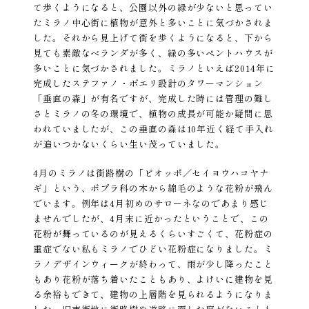
て歩くようになると、公園以外の緑が少ないと思ってい
たミラノ中心街に植物が意外と多いことに気づかされま
した。それから見上げて街を歩くようになると、下から
見ても素敵なベランダが多く、緑の多いペントハウスが
多いことに気づかされました。ミラノといえば2014年に
完成したステファノ・ボエリ設計のタワーマンション
「垂直の森」が有名ですが、完成した時には管理の難し
さとミラノの冬の環境で、植物の成長が可能か疑問に思
われていましたが、この垂直の森は10年近く経て手入れ
が追いつかないくらい生い茂っていました。
4月のミラノは街路樹の「ピオッポ／セイヨウハコヤナ
ギ」という、ポプラ科の木から綿毛のような花粉が飛ん
でいます。例年は4月初めのサローネなのであまり感じ
ませんでしたが、4月末に近かったということで、この
花粉が舞っているのが見えるくらいすごくて、花粉症の
重症でない私もミラノでひどい花粉症になりました。ミ
ラノデザインウィークが終わって、雨が少し降ったこと
もあり花粉が落ち着いたこともあり、よけいに建物を見
る余裕もできて、建物の上層階を見られるようになりま