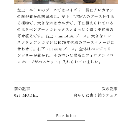
左上：エトロのブースではペイズリー柄にアレカヤシ
の鉢が置かれ南国風に。左下：LEMAのブースを仕切
る植物で、大きな木はカエデで、下に植えられている
のはラベンダーとカレックスとまったく違う季節感の
寄せ植えです。右上：minottiのブース。大きなモン
ステラとアレカヤシは1970年代風のブースイメージに
合わせて。右下：Flouのブース。全体はベンジャミ
ンツリーが置かれ、その空いた場所にフィロデンドロ
ン ホープがバスケットに入れられていました。
前の記事
次の記事
023-MODEL
暮らしに寄り添うチェア
Back to top