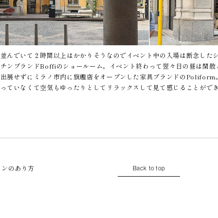
が並んでいて２時間以上はかかりそうなのでイベント中の入場は断念した
チンブランドBoffiのショールーム。イベント終わって翌々日の昼は閑
出展せずにミラノ市内に旗艦店をオープンした家具ブランドのPolifor
入っていなくて空気もゆったりとしてリラックスして見て感じることがで
インのあり方
Back to top