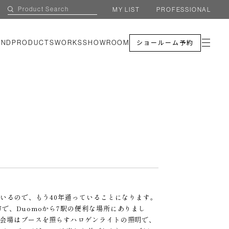
MY LIST
PROFESSIONAL
AND
PRODUCTS
WORKS
SHOWROOM
ショールーム予約
いるので、もう40年通っていることになります。
で、Duomoから7駅の便利な場所にありまし
い会場はブースを照らすハロゲンライトの照明で、