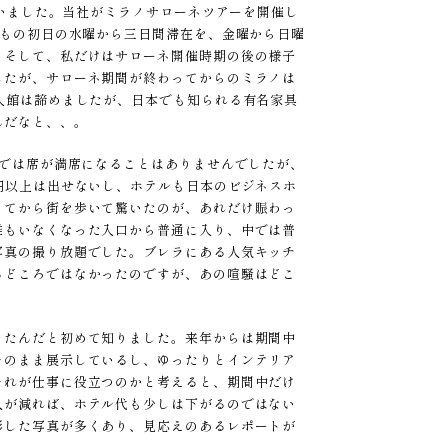
まいました。当社がミラノサローネツアーを開催し
つもの初日の水曜から三日間滞在を、金曜から日曜
）そして、私だけはサローネ開催時期の後の様子
したが、サローネ期間が終わってからのミラノは
入館は諦めましたが、日本でも知られる有名家具
んだなと、、。
間では席が満席になることはありませんでしたが、
円以上は出せないし、ホテルも日本のビジネスホ
ってから街を歩いて驚いたのが、あれだけ賑わっ
誰もいなくなった入口から普通に入り、中では普
写真の撮り放題でした。ブレラにある人気キッチ
るどころではなかったのですが、あの喧騒はどこ
ったんだと初めて知りました。来年からは期間中
そのまま展示しているし、ゆったりとインテリア
それが仕事に役立つのかと考えると、期間中だけ
人が減れば、ホテル代も少しは下がるのではない
影した写真が多くあり、見応えのあるレポートが