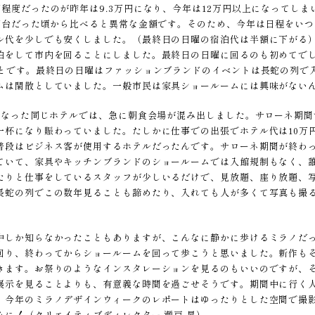
円程度だったのが昨年は9.3万円になり、今年は12万円以上になってし
万円台だった頃から比べると異常な金額です。そのため、今年は日程をい
ル代を少しでも安くしました。（最終日の日曜の宿泊代は半額に下がる
泊をして市内を回ることにしました。最終日の日曜に回るのも初めてで
ことです。最終日の日曜はファッションブランドのイベントは長蛇の列で
ムは閑散としていました。一般市民は家具ショールームには興味がない
代になった同じホテルでは、急に朝食会場が混み出しました。サローネ期
一杯になり賑わっていました。たしかに仕事での出張でホテル代は10万
普段はビジネス客が使用するホテルだったんです。サローネ期間が終わ
ていて、家具やキッチンブランドのショールームでは入館規制もなく、
たりと仕事をしているスタッフが少しいるだけで、見放題、座り放題、
長蛇の列でこの数年見ることも諦めたり、入れても人が多くて写真も撮
中しか知らなかったこともありますが、こんなに静かに歩けるミラノだ
回り、終わってからショールームを回って歩こうと思いました。新作も
きます。お祭りのようなインスタレーションを見るのもいいのですが、
展示を見ることよりも、有意義な時間を過ごせそうです。期間中に行く
、今年のミラノデザインウィークのレポートはゆったりとした空間で撮
みに！（クリエイティブディレクター 瀬戸 昇）