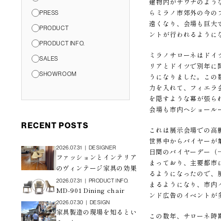
建物内がサウナのよう
らミラノ市郊外の今のフ
PRESS
遠くなり、会場も巨大
PRODUCT
ントが行われるように
PRODUCT INFO.
ミラノサローネはドイ
SALES
リアとドイツで別年に
SHOWROOM
うになりました。この
力を入れて、フィエラ
を隠すような幕が張ら
会場も市内へショール
RECENT POSTS
これは展示会場での高
世界中からバイヤーが
2026.07.31
|
DESIGNER
日間のバイヤーデー（
ファッションとインテリア
まっており、主要都市
のヴィンテージ家具の効果
るようになったので、
2026.07.31
|
PRODUCT INFO.
まるようになり、市内
MD-901 Dining chair
ンド広告のイベントが
2026.07.30
|
DESIGN
家具製造の現場を知るとい
この数年、サローネ時