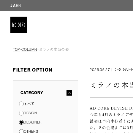
JA
EN
TOP
COLUMN
ミラノの本当の姿
＞
＞
FILTER OPTION
2026.05.27
|
DESIGNE
ミラノの本
CATEGORY
すべて
AD CORE DEVISE D
DESIGN
今年も4月のミラノデ
最初は市内中心近くに
DESIGNER
た。その会場までは9
OTHERS