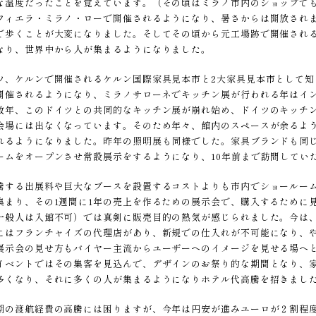
な温度だったことを覚えています。（その頃はミラノ市内のショップでも
ィエラ・ミラノ・ローで開催されるようになり、暑さからは開放されまし
で歩くことが大変になりました。そしてその頃から元工場跡で開催され
なり、世界中から人が集まるようになりました。
ツ、ケルンで開催されるケルン国際家具見本市と2大家具見本市として
開催されるようになり、ミラノサローネでキッチン展が行われる年はイ
数年、このドイツとの共同的なキッチン展が崩れ始め、ドイツのキッチ
会場には出なくなっています。そのため年々、館内のスペースが余るよ
れるようになりました。昨年の照明展も同様でした。家具ブランドも同
ームをオープンさせ常設展示をするようになり、10年前まで訪問してい
騰する出展料や巨大なブースを設置するコストよりも市内でショールー
集まり、その1週間に1年の売上を作るための展示会で、購入するために
一般人は入館不可）では真剣に販売目的の熱気が感じられました。今は
にはフランチャイズの代理店があり、新規での仕入れが不可能になり、
展示会の見せ方もバイヤー主流からユーザーへのイメージを見せる場へ
イベントではその集客を見込んで、デザインのお祭り的な期間となり、
多くなり、それに多くの人が集まるようになりホテル代高騰を招きまし
期の渡航経費の高騰には困りますが、今年は円安が進みユーロが２割程