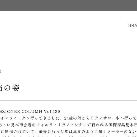
BR
R
当の姿
ESIGNER COLUMN Vol.180
ザインウィークへ行ってきました。24歳の時からミラノサローネへ行って
あった見本市会場のフィエラ・ミラノ・シティで行われる国際家具見本市
月に開催されていて、最後に行った年は真夏のように暑くクーラーのな