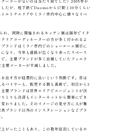
クーラーがないのは当たり前でした）2005年か
たが、地下鉄でDuomoから17駅と30分くらい
るトルトナエリアやミラノ市内中心に様々なイベ
知られ、同時に開催されるキッチン展は隔年でイタ
ンテリアコーディネーターの方が多く行かれるよ
ンブランドはミラノ市内でのショールーム展示に
うになり、今年も通路が広くなり余ったスペース
じで、主要ブランドが多く出展していたフィエラ
た主要メーカーが半減しました。
ムを出す方が経費的に良いという判断です。昔は
見るバイヤーも、販売する側も真剣で、初日から3
、主要ブランドは世界エリアでエージェントが決
やりとりも決済もインターネットから簡単にでき
と変わりました。そのイメージの見せ方に人が集
家具ブランド以外のインスタレーションなどブラ
た。
度上がったこともあり、この数年宿泊しているホ