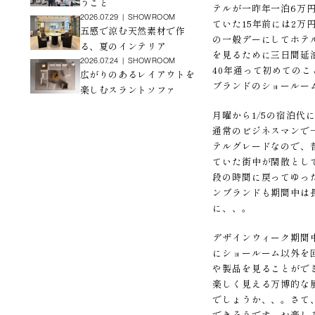
うこと
テルが一昨年一泊6万
2026.07.29
|
SHOWROOM
ていた15年前には2
五感で涼む天然素材で作
の一般デーにしてホテ
る、夏のインテリア
を見るために三日間延
2026.07.24
|
SHOWROOM
40年通って初めての
広がりのあるレイアウトを
ブランドのショールー
楽しむスラントソファ
月曜から1/5の宿泊
通常のビジネスマンで
テルグレードなので、
ていた街中が閑散とし
段の時間に戻ってゆっ
ンブランドも期間中は
に、、。
デザインウィーク期間
にショールーム以外を
や製品を見ることがで
楽しく見える万博的な
でしょうか、、。さて
できそうです。お楽し