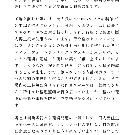
製作を再確認できる大変貴重な勉強の場です。
工場を訪れた際には、大人気のNC-075ソファの製作が
各工程で進んでいました。骨格になるフレームには全て
スギやヒノキの国産合板が用いられ、背板には強固な国
内再生紙が使用されています。背や座のクッション材に
はウレタンクッションの端材を再利用して作られたリボ
ンテッドフォームやリサイクルフェルトが用いられ、と
ことん環境に配慮した優しい素材で創り上げられていま
す。いくつもの工程を経て創り上げられていく様を確認
することが出来、かたち創られている内部構造の一つ一
つの役割の重要性も学ぶことができました。また、各工
場内の工程毎に分けられた作業スペースは、動線もきち
んと確保され整理整頓が行き届いていました。整った環
境が怪我や事故を防ぎ、作業効率を格段に上げていま
す。
当社は創業当初から環境問題の一環として、国内受注生
産をベースに国産材、リサイクル材の使用など自然環境
に配慮したものづくりに取り組んでいますが、訪問した