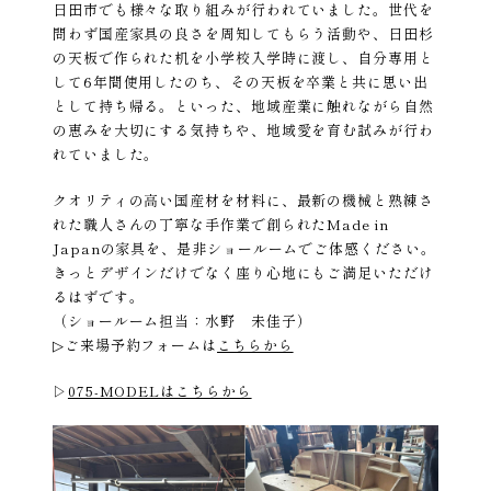
日田市でも様々な取り組みが行われていました。世代を
問わず国産家具の良さを周知してもらう活動や、日田杉
の天板で作られた机を小学校入学時に渡し、自分専用と
して6年間使用したのち、その天板を卒業と共に思い出
として持ち帰る。といった、地域産業に触れながら自然
の恵みを大切にする気持ちや、地域愛を育む試みが行わ
れていました。
クオリティの高い国産材を材料に、最新の機械と熟練さ
れた職人さんの丁寧な手作業で創られたMade in
Japanの家具を、是非ショールームでご体感ください。
きっとデザインだけでなく座り心地にもご満足いただけ
るはずです。
（ショールーム担当：水野 未佳子）
▷
ご来場予約フォームは
こちらから
▷
075-MODELはこちらから