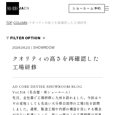
JA
EN
ショールーム予約
TOP
COLUMN
クオリティの高さを再確認した工場研修
＞
＞
FILTER OPTION
2026.06.23
|
SHOWROOM
クオリティの高さを再確認した
工場研修
AD CORE DEVISE SHOWROOM BLOG
Vol.514（名古屋・栄ショールーム）
先日、全社員で工場研修に九州を訪れました。今回はス
ギの産地としても名高い大分県日田市の工場3社を訪問
しました。通常、製造工程や内部の構造を目にする機会
が少ない私達にとって、年に一度のこの工場研修は家具