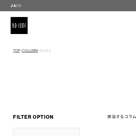
JA
EN
TOP
COLUMN
SALES
＞
＞
FILTER OPTION
該当するコラ