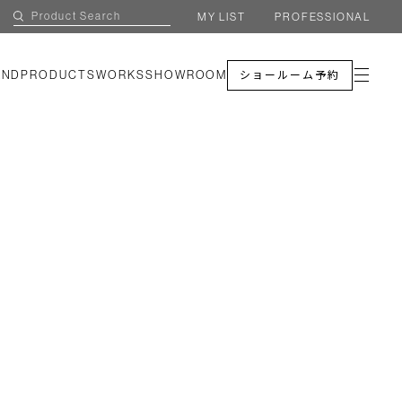
MY LIST
PROFESSIONAL
AND
PRODUCTS
WORKS
SHOWROOM
ショールーム予約