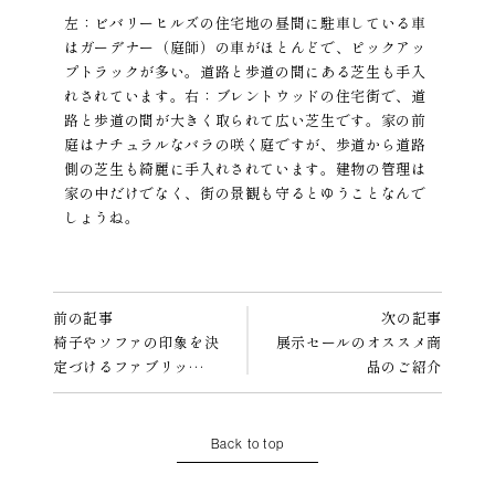
左：ビバリーヒルズの住宅地の昼間に駐車している車
はガーデナー（庭師）の車がほとんどで、ピックアッ
プトラックが多い。道路と歩道の間にある芝生も手入
れされています。右：ブレントウッドの住宅街で、道
路と歩道の間が大きく取られて広い芝生です。家の前
庭はナチュラルなバラの咲く庭ですが、歩道から道路
側の芝生も綺麗に手入れされています。建物の管理は
家の中だけでなく、街の景観も守るとゆうことなんで
しょうね。
前の記事
次の記事
椅子やソファの印象を決
展示セールのオススメ商
定づけるファブリッ…
品のご紹介
Back to top