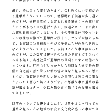
最近、特に困った事があります。会社近くに小学校があ
り通学路となっているので、清掃時に子供達が多く通る
のですが、通称日赤通りと言われる骨董通りへの抜け道
という事もあり車の通行が多く、歩道をスピードを出し
た電動自転車が走り抜けます。その歩道は住宅やマンシ
ョンの植栽が伸びて通学路を狭くし、ツツジが植えられ
ている道路の公共植栽も伸びて子供たちが危険な状態に
なるようになってきました。以前はこんな事は無かった
のですが、この数年は建物外の公共の歩道まで手入れす
る家も無く、当社社員で通学路の草刈りをする状態にな
っています。町内会がしっかりした地域なら通学路の整
備や自宅前の雪が降った朝の雪かきなど見られると思い
ますが、賃貸住宅や新しい住人の自宅など家の外の事な
どまったく関心が無いようです。不思議な事に道路の雑
草が増えるとタバコや飲み物や食べ物ゴミの投棄も増え
てきました。
以前のコラムでも書きましたが、世界中どこへ行っても
道路を見るとその地域の治安や文化度を感じる事ができ