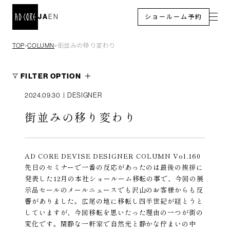
JA
EN
ショールーム予約
TOP
COLUMN
街並みの移り変わり
＞
＞
FILTER OPTION
2024.09.30
|
DESIGNER
街並みの移り変わり
AD CORE DEVISE DESIGNER COLUMN Vol.160
先日のセミナーで一番の反応があったのは最後の挨拶に
発表した12月の本社ショールーム移転の事で、今回の展
示品セールのメールニュースでも沢山のお客様からも反
響がありました。広尾の地に移転し四半世紀が経とうと
していますが、今回移転を思いたった理由の一つが街の
変化です。閑静な一軒家で自然光と静かな佇まいの中