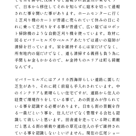
で、日本から移住してそれを知らずに庭木を切って通報
された事を聞いた事があります。ホームセンターに行く
と芝刈り機のカートが普通に売られていて休みの日にそ
れに乗って芝刈りをする事が普通で、広い庭ではロボッ
ト掃除機のような自動芝刈り機を使っています。取材に
回るビバリーヒルズやベルエアあたりでは通いの庭師が
清掃を行っています。家を維持するには家だけでなく、
所有地内の庭だけでなく、道も清掃する義務も負う為に
手間もお金もかかるので、お金持ちのエリアは町も綺麗
なんです。
ビバリーヒルズにはアメリカ西海岸らしい道路に面した
芝生があり、それに続く前庭も手入れされています。中
のインテリアも素晴らしい住宅ですが、道路から住人の
経費で環境作りをしている事で、あの街並みが作られて
いる事を認識する必要があります。日本も街の景観を作
る一員だという事を、住人だけでなく管理する会社も認
識して欲しいと思います。田舎道を走っている時に素敵
だと思える街の植栽や道路の草花は住人の手で維持され
ている事を認識しないといけません。現在の広尾ショー