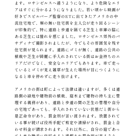
ます。ロサンゼルスへ通うようになり、より危険なエリ
アはすぐに分かるようになりました。若い頃から映画が
好きでスピルバーグ監督のETに出てきたアメリカの中
流住宅地で、塀の無い住宅街を主人公が走り回るシーン
が印象的で、特に道路と歩道を隔てる芝生と車庫の脇に
ある芝生には憧れを感じました。ロサンゼルス郊外のパ
サディナで撮影されましたが、今でもその雰囲気を残す
住宅街が見られます。道路にゴミが無く、道路の公共の
植栽や芝生が綺麗に手入れされている街はお金持ちのエ
リアだけでなく、安全なエリアでもあります。車で走っ
ているとゴミが見え雑草が生えた場所が目につくように
なると車を停めずに走り抜けます。
アメリカの街は町によって法律は違いますが、多くは道
路側の緑地や建物前の植栽、庭木まで建物の持ち主に管
理する義務があり、道路と歩道の間の芝生の管理や自分
の宅地であっても、手入れされていない状態だと街から
是正命令があり、罰金刑が言い渡されます。放置されて
いる事が続けば役所手配で剪定や清掃がされ、罰金と合
わせ料金が請求されます。それ以外に、自分の庭であっ
ても木を勝手に伐採すると通報され罰金刑が来るそう