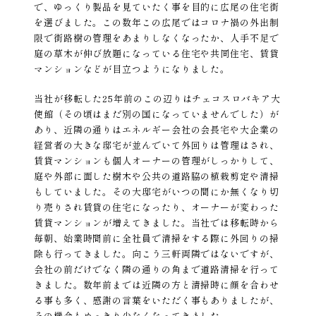
で、ゆっくり製品を見ていたく事を目的に広尾の住宅街
を選びました。この数年この広尾ではコロナ禍の外出制
限で街路樹の管理をあまりしなくなったか、人手不足で
庭の草木が伸び放題になっている住宅や共同住宅、賃貸
マンションなどが目立つようになりました。
当社が移転した25年前のこの辺りはチェコスロバキア大
使館（その頃はまだ別の国になっていませんでした）が
あり、近隣の通りはエネルギー会社の会長宅や大企業の
経営者の大きな邸宅が並んでいて外回りは管理はされ、
賃貸マンションも個人オーナーの管理がしっかりして、
庭や外部に面した樹木や公共の道路脇の植栽剪定や清掃
もしていました。その大邸宅がいつの間にか無くなり切
り売りされ賃貸の住宅になったり、オーナーが変わった
賃貸マンションが増えてきました。当社では移転時から
毎朝、始業時間前に全社員で清掃をする際に外回りの掃
除も行ってきました。向こう三軒両隣ではないですが、
会社の前だけでなく隣の通りの角まで道路清掃を行って
きました。数年前までは近隣の方と清掃時に顔を合わせ
る事も多く、感謝の言葉をいただく事もありましたが、
その機会もめっきり少なくなってきました。