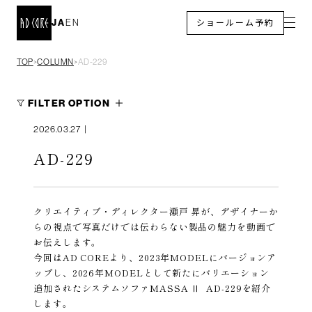
JA
EN
ショールーム予約
TOP
COLUMN
AD-229
＞
＞
FILTER OPTION
2026.03.27
|
AD-229
クリエイティブ・ディレクター瀬戸 昇が、デザイナーか
らの視点で写真だけでは伝わらない製品の魅力を動画で
お伝えします。
今回はAD COREより、2023年MODELにバージョンア
ップし、2026年MODELとして新たにバリエーション
追加されたシステムソファMASSA Ⅱ AD-229を紹介
します。