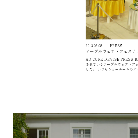
うな楽しいキャンペーンを企画
2013.02.08
|
PRESS
テーブルウェア・フェスティバ
AD CORE DEVISE PRESS
されているテーブルウェア・フェ
した。 いつもショールームのデ
ているレイノーさんが出展されて
リモージュ焼の白地と鮮やかな
「こんな食器で食事したい！」 
れます。 また、特別企画 海外特集「遊彩の食卓」では、食空
間プロデュースの第一人者ア・
に よる食卓のシーンの提案がさ
持つ魅力があふれた鮮やかな展示
ブルセッティングセミナーを開
すが、間崎先生のキュートなお人
触れたくなったので、早く新し
は。 テーブルウェア・フェスティ
で開催しています。是非、見に行
買えるものもたくさんあって楽
ディバイズ 広報／吉房 幹） レイノーサイトはこちら