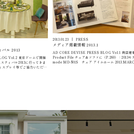
報 吉房 幹） レイノー／エルキューイ サイトへ ア・ラ・タ
中です。詳細が決定しましたら
ーブル サイトへ
お知らせしますので、お楽しみに。 CASAMANCEのサイトへ
2013.01.23
|
PRESS
メディア掲載情報 2013.1
ル 2013
AD CORE DEVISE PRESS BLOG Vol.1 商店
Product File チェア＆ソファに（P.260）：2013モ
 BLOG Vol.2 東京ドームで開催
mode MD-501S チェア アイムホーム 2013.MARC
スティバル2013に行ってきま
Product File（P.186）：2013モデル A-mode M
ィスプレイ等でご協力いただい
ァ が、それぞれ紹介されています。（（エーディコ
います。 フランスの陶磁器の
イズ 広報／吉房 幹）
色彩は、単純に「かわいい！」
といつもテンションをあげてく
ラ・ターブル間崎友子先生の手
れています。レイノーの食器の
でした。 当社でも以前にテー
催していただいたことがありま
柄 とレイノーの食器にもっと
いセミナーの企画をしなくて
バル2013は2月11日（祝）ま
ってみてください。 その場で
しいですよ。（エーディコア・