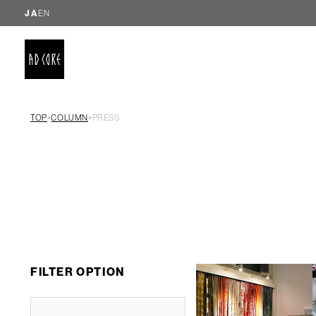
JA
EN
TOP
COLUMN
PRESS
＞
＞
FILTER OPTION