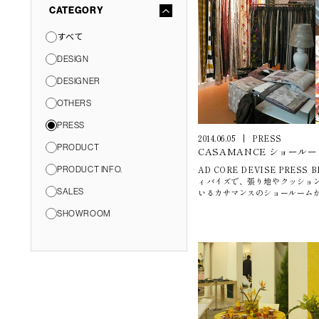
CATEGORY
すべて
DESIGN
DESIGNER
OTHERS
PRESS
2014.06.05
|
PRESS
PRODUCT
CASAMANCE ショール
AD CORE DEVISE PRESS 
PRODUCT INFO.
ィバイズで、張り地やクッショ
いるカサマンスのショールームが
SALES
開催されたオープニングレセプ
SHOWROOM
恵比寿駅、代官山駅からもほど
ズ東京・広尾ショールームからも
中の素敵な建物です。ショール
やかで上品な色にあふれていて
ープニングに際して、当社のオリジ
ードをカサマンスの布地で製作
す。ファブリックの使い方ひと
ものです。是非この機会に、カ
いてみてください。 今月末には、エーディコア・ディバイズと
カサマンスの両方で、お互いの