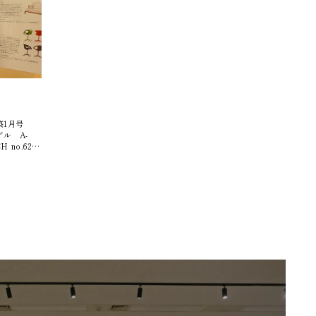
ロード機能もついています。（ダウンロードには、当社お客様
専用のディバイズ会員にご登録いただく必要があります） これ
からも、もっと使いやすいサイトにしていきたいと思っていま
す。みなさんの意見をどんどんお聞かせください！ （エーディ
コア・ディバイズ 広報／吉房 幹）
建築1月号
デル A-
H no.62
D-505 ソフ
ア・ディバ