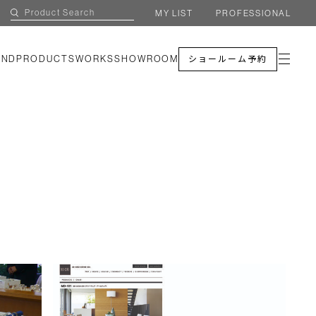
MY LIST
PROFESSIONAL
AND
PRODUCTS
WORKS
SHOWROOM
ショールーム予約