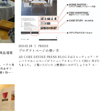
2013.02.28
|
PRESS
プロダクトページの使い方
ト商品提案
AD CORE DEVISE PRESS BLOG Vol.3 エーディコア・デ
ィバイズホームページがリニューアルオープンして約1ヶ月がた
12日、ハウス食
ちました。 ご覧いただいたご感想はいかがでしょうか？ エー
新作＆ギフ
ディコア・ディバイズの全製品を掲載したプロダクトページの
ご説明をちょっとさせていただきます。 ●すべての製品をカテ
と共に」を
ゴリー分けし、お探しの製品を簡単に検索いただけます。 もち
ブル 間崎
ろんブランド別にも分類されていますので、BRANDページか
を想定した
らの検索も可能です。 ●製品アイテムページでは、SCENE
るほど欲し
PHOTOS：カタログで使用しているシーン写真、ITEM
きるように
VARIATIONS：商品のバリエーション写真、CASE
を上げてい
STUDY：納入例写真と、様々な角度でそのアイテムをご覧い
ただけます。 ●写真はすべて、デスクトップへドラックアウト
敵なディス
することができます。 ●お選びいただけるマテリアルが、各ペ
バイズ 広
ージごとでご覧いただけます。 その他、CADデータのダウン