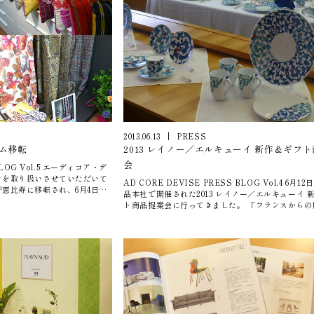
2013.06.13
|
PRESS
ーム移転
2013 レイノー／エルキューイ 新作＆ギフ
会
BLOG Vol.5 エーディコア・デ
ンを取り扱いさせていただいて
AD CORE DEVISE PRESS BLOG Vol.4 6月
恵比寿に移転され、6月4日に
品本社で開催された2013 レイノー／エルキューイ 
ションにお伺いして来ました。
ト商品提案会に行ってきました。 「フランスからの贈り物〜
近く、エーディコア・ディバイ
MOT（もっと）嬉しい〜 モダンスタイルの提案
徒歩15分程の閑静な住宅地の
テーマに、新作アラベスクをメインに、ア・ラ・ター
ーム内は、カサマンスらしい華
先生のテーブルセッティングと様々なギフトシーン
、自然に心が浮き立ちます。オ
展示にとても楽しませていただきました。見れば見
ナル照明（RA-061)のシェ
くなる器ばかりです。器に負けないような料理がで
して展示していただいていま
なってから手に入れるのか、器にあわせて料理の腕
つでイメージがずいぶん変わる
くべきなのか、、、迷うところです。 展示の中では、エーデ
サマンスの新ショールームを覗
ィコア・ディバイズのチェアも使っていただき、素
プレイは見応え満点でした。 （エーディコア・ディ
ショールームをお勧めできるよ