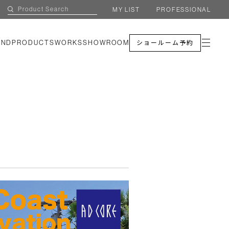
MY LIST
PROFESSIONAL
AND
PRODUCTS
WORKS
SHOWROOM
ショールーム予約