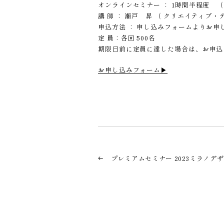
オンラインセミナー ： 1時間半程度 （
講 師 ： 瀨戸 昇 （ クリエイティブ・
申込方法 ： 申し込みフォームよりお申
定 員：各回 500名
期限日前に定員に達した場合は、お申込
お申し込みフォーム▶︎
プレミアムセミナー 2023ミラノデ