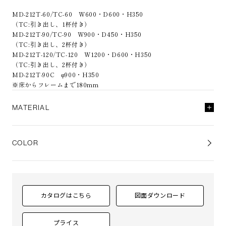
MD-212T-60/TC-60 W600・D600・H350
（TC:引き出し、1杯付き）
MD-212T-90/TC-90 W900・D450・H350
（TC:引き出し、2杯付き）
MD-212T-120/TC-120 W1200・D600・H350
（TC:引き出し、2杯付き）
MD-212T-90C φ900・H350
※床からフレームまで180mm
MATERIAL
天板・本体
ホワイトアッシュ突板（全5色）
ポリウレタン塗装 + 抗菌トップコート
COLOR
脚
アルミダイカスト（ポリッシュ・黒鏡面塗装・ブロンズ）
アジャスタ－付
引き出し内部（212TCのみ）
南洋桐
カタログはこちら
図面ダウンロード
プライス