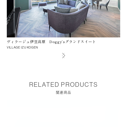
ヴィラージュ伊豆高原 Doggy’sグランドスイート
ド
VILLAGE IZU KOGEN
DR
RELATED PRODUCTS
関連商品