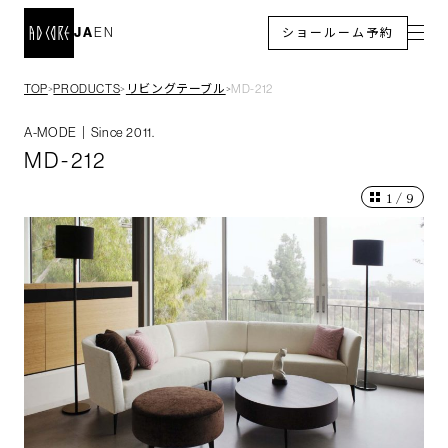
JA
EN
ショールーム予約
TOP
PRODUCTS
リビングテーブル
MD-212
＞
＞
＞
A-MODE｜Since 2011.
MD-212
1
/
9