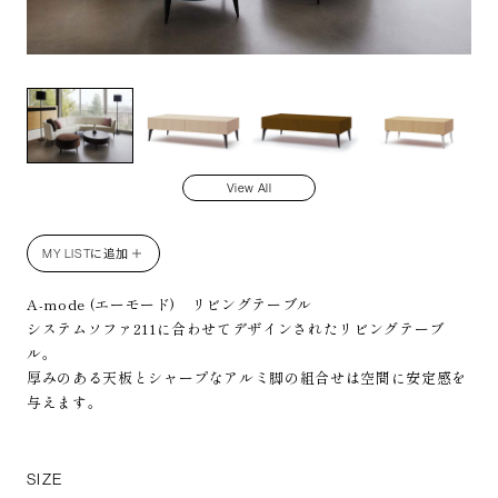
MD
View All
MY LISTに追加 ＋
A-mode (エーモード) リビングテーブル
システムソファ211に合わせてデザインされたリビングテーブ
ル。
厚みのある天板とシャープなアルミ脚の組合せは空間に安定感を
与えます。
SIZE