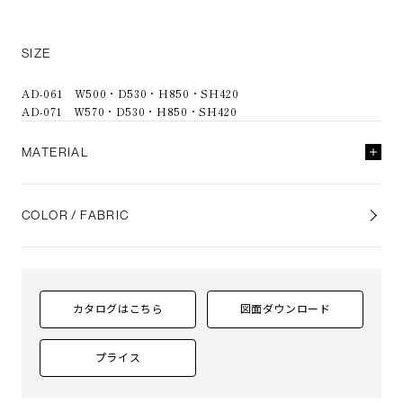
SIZE
AD-061 W500・D530・H850・SH420
AD-071 W570・D530・H850・SH420
MATERIAL
AD-061A／AD-071A
COLOR / FABRIC
背
成型合板 ビーチ突板（全13色）、マホガニー突板
座
張り（a～esランク）ウレタンフォーム
ポリウレタン塗装 + 抗菌トップコート
フレーム
ハイテンション パイプ
（ クロームメッキ、黒鏡面）
カタログはこちら
図面ダウンロード
AD-061C／AD-071C
背・座
成型合板 ビーチ突板（全13色）、マホガニー突板
プライス
ポリウレタン塗装 + 抗菌トップコート
フレーム
ハイテンション パイプ
（ クロームメッキ、黒鏡面）