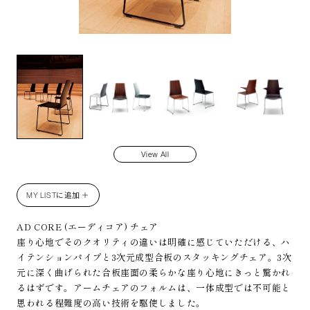
AD
View All
MY LISTに追加 ＋
AD CORE (エーディコア) チェア
座り心地でそのクオリティの違いは明確に感じていただける、ハ
イテンションパイプと3次元成型合板のスタッキングチェア。3次
元に深く曲げられた合板座面の柔らかな座り心地にきっと驚かれ
るはずです。アームチェアのフォルムは、一体成型では不可能と
思われる程難度の高い技術を駆使しました。