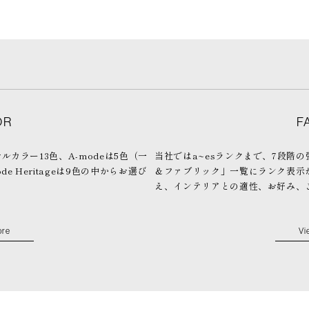
OR
F
ジナルカラー13色、A-modeは5色（一
当社ではa~esランクまで、7段階
de Heritageは9色の中からお選び
＆ファブリック」一覧にランク表示
え、インテリアとの適性、お好み、
ore
Vi