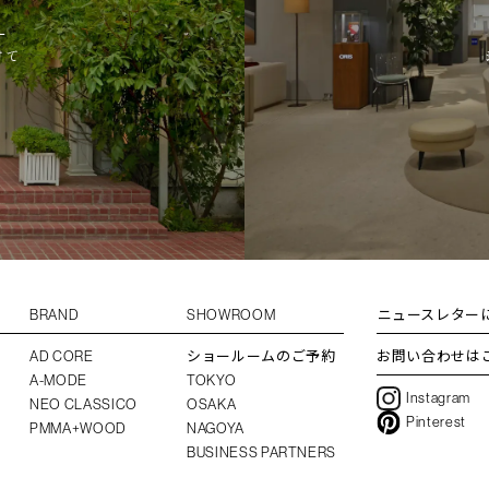
L
けて
BRAND
SHOWROOM
ニュースレター
AD CORE
ショールームのご予約
お問い合わせは
A-MODE
TOKYO
Instagram
NEO CLASSICO
OSAKA
Pinterest
PMMA+WOOD
NAGOYA
BUSINESS PARTNERS