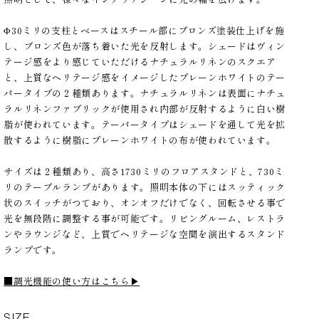
Φ30ミリの支柱とベースはスチール部にブロンズ塗装仕上げを施
し、ブロンズ色が落ち着いた光を反射します。シェードはヴィン
テージ感をより感じていただけるナチュラルリネンのスクエア
と、上質なヘリテージ感をイメージしたプレーンホワイトのテー
パータイプの２種類あります。ナチュラルリネンは表面にナチュ
ラルリネンファブリックが使用され内部が反射するように白い樹
脂が使われています。テーパータイプはシェードを通して光を拡
散するように樹脂にプレーンホワイトの布が使われています。
サイズは２種類あり、高さ1730ミリのフロアスタンドと、730ミ
リのテーブルランプがあります。照明本体の下にはスッティック
状のスイッチがつており、オンオフだけでなく、回転させる事で
光を無段階に調整する事が可能です。リビングルーム、レストラ
ンやラウンジなど、上質でヘリテージな空間を演出するスタンド
ランプです。
■調光機能の使い方はこちら▶
SIZE