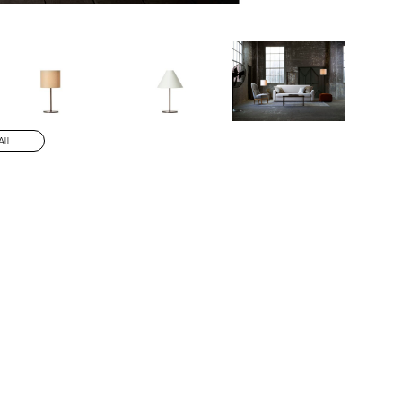
RA-071H
All