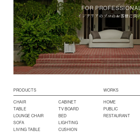
FOR PROFESSIONA
インテリアのプロのお客様に向
PRODUCTS
WORKS
CHAIR
CABINET
HOME
TABLE
TV BOARD
PUBLIC
LOUNGE CHAIR
BED
RESTAURANT
SOFA
LIGHTING
LIVING TABLE
CUSHION