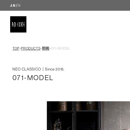
JA
EN
TOP
PRODUCTS
照明
071-MODEL
＞
＞
＞
NEO CLASSICO｜Since 2015.
071-MODEL