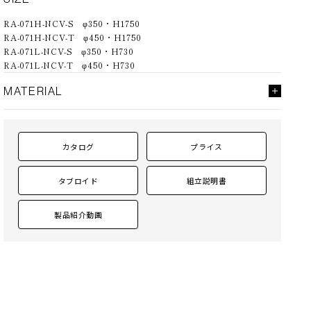
-NCV-S
RA-071H-NCV-S φ350・H1750
RA-071H-NCV-T φ450・H1750
RA-071L-NCV-S φ350・H730
RA-071L-NCV-T φ450・H730
MATERIAL
支柱・ベース
スチール、ヴィンテージブロンズ仕上げ
シェード
スクエアS type（ナチュラルリネン）／テーパーT
type（プレーンホワイト）
カタログ
プライス
スイッチ
調光機能付
タブロイド
組立説明書
製品紹介動画