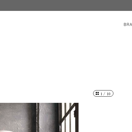
BR
1
/
10