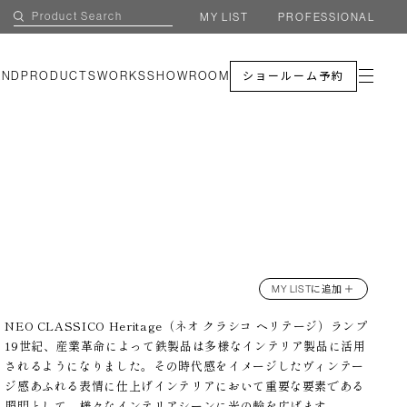
MY LIST
PROFESSIONAL
AND
PRODUCTS
WORKS
SHOWROOM
ショールーム予約
MY LISTに追加 ＋
NEO CLASSICO Heritage（ネオ クラシコ ヘリテージ）ランプ
19世紀、産業革命によって鉄製品は多様なインテリア製品に活用
されるようになりました。その時代感をイメージしたヴィンテー
ジ感あふれる表情に仕上げインテリアにおいて重要な要素である
照明として、様々なインテリアシーンに光の輪を広げます。