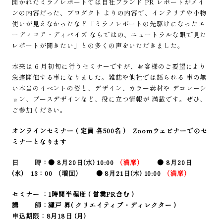
開かれたミラノレポートでは自社ブランド PR レポートがメイ
ンの内容だった、プロダクト よりの内容で、インテリアや小物
使いが見えなかったなど「ミラノレポートの先駆けになったエ
ーディコア・ディバイズ ならではの、ニュートラルな眼で見た
レポートが聞きたい」との多くの声をいただきました。
本来は 6 月初旬に行うセミナーですが、お客様のご要望により
急遽開催する事になりました。雑誌や他社では語られる 事の無
い本当のイベントの姿と、デザイン、カラー素材や デコレーシ
ョン、ブースデザインなど、役に立つ情報が 満載です。ぜひ、
ご参加ください。
オンラインセミナー ( 定員 各500名 ) Zoomウェビナーでのセ
ミナーとなります
日 時：● 8月20日(水) 10:00
（満席）
● 8月20日
(水) 13：00
（増回）
● 8月21日(木) 10:00
（満席）
セミナー ：1時間半程度 ( 営業PR含む )
講 師：瀬戸 昇( クリエイティブ・ディレクター )
申込期限：8月18日 (月)