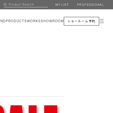
MY LIST
PROFESSIONAL
AND
PRODUCTS
WORKS
SHOWROOM
ショールーム予約