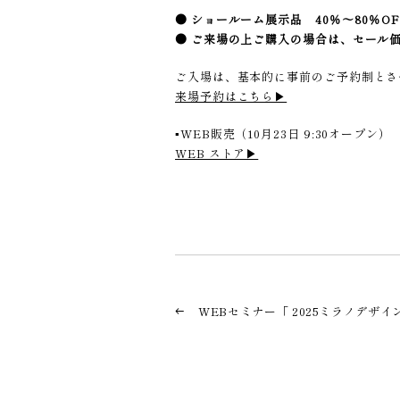
● ショールーム展示品 40％～80％OF
● ご来場の上ご購入の場合は、セール価格
ご入場は、基本的に事前のご予約制とさ
来場予約はこちら▶︎
▪️WEB販売（10月23日 9:30オープン）
WEB ストア▶︎
WEBセミナー「 2025ミラノデザイ