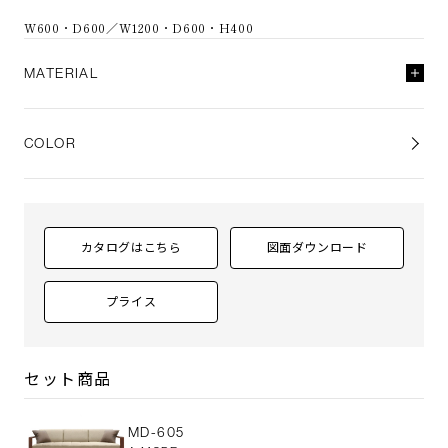
W600・D600／W1200・D600・H400
MATERIAL
天板
ホワイトアッシュ無垢材（全5色）
ウォールナット無垢材（D-1）／チーク無垢材（D-1）
COLOR
うずくり加工
ポリウレタン塗装 + 抗菌トップコート
脚部
スチール焼付塗装
（アルミシルバー・ヴィンテージブラック）
カタログはこちら
図面ダウンロード
プライス
セット商品
MD-605