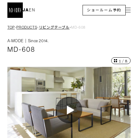
JA
EN
ショールーム予約
TOP
PRODUCTS
リビングテーブル
MD-608
＞
＞
＞
A-MODE｜Since 2014.
MD-608
1
/
8