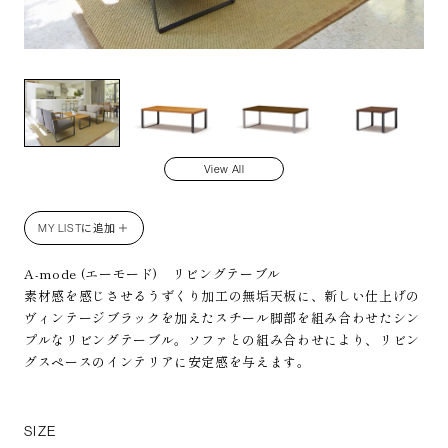
MD
View All
MY LISTに追加 ＋
A-mode (エーモード) リビングテーブル
素材感を感じさせるうずくり加工の無垢天板に、新しい仕上げの
ヴィンテージブラックを加えたスチール脚部を組み合わせたシン
プルなリビングテーブル。ソファとの組み合わせにより、リビン
グスペースのインテリアに安定感を与えます。
SIZE