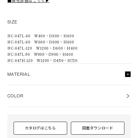
■開発詳細はこちら▶
SIZE
NC-047L-40 W400・D600・H400
NC-047L-60 W600・D600・H400
NC-047L-120 W1200・D600・H400
NC-047L-90 W900・D900・H400
NC-047H-120 W1200・D450・H720
MATERIAL
ホワイトオーク材＋オーク厚突板ランダム貼り、
うずくり加工
COLOR
塗装
ポリウレタン塗装仕上（D-1～D-9）
ポリウレタン塗装 + 抗菌トップコート
脚部
スチールプレート、スチールパイプ
脚部仕上げ
アンティーク仕上げ（B:ヴィンテージブロンズ、N:ヴィン
カタログはこちら
図面ダウンロード
テージニッケル）