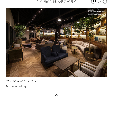
この商品の納入事例を見る
1
/
6
マンションギャラリー
小
Mansion Gallery
Ko