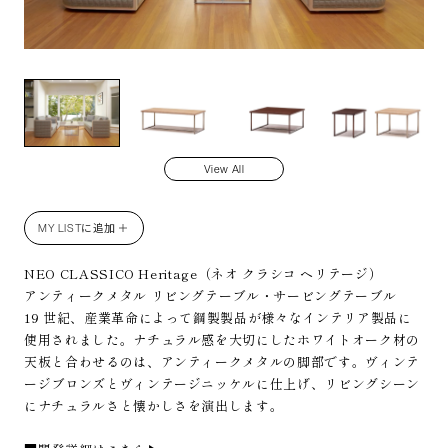
NC
View All
MY LISTに追加 ＋
NEO CLASSICO Heritage（ネオ クラシコ ヘリテージ）
アンティークメタル リビングテーブル・サービングテーブル
19 世紀、産業革命によって鋼製製品が様々なインテリア製品に
使用されました。ナチュラル感を大切にしたホワイトオーク材の
天板と合わせるのは、アンティークメタルの脚部です。ヴィンテ
ージブロンズとヴィンテージニッケルに仕上げ、リビングシーン
にナチュラルさと懐かしさを演出します。