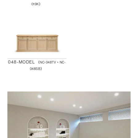
019K）
048-MODEL
（NC-048TV・NC-
048SB）