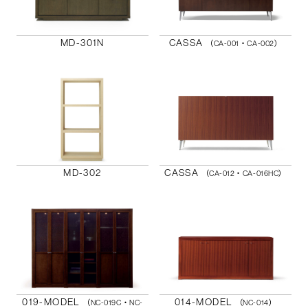
MD-301N
CASSA
（CA-001・CA-002）
MD-302
CASSA
（CA-012・CA-016HC）
019-MODEL
014-MODEL
（NC-019C・NC-
（NC-014）