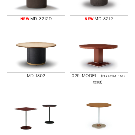
MD-3212D
MD-3212
NEW
NEW
MD-1302
029-MODEL
（NC-029A・NC-
029B）