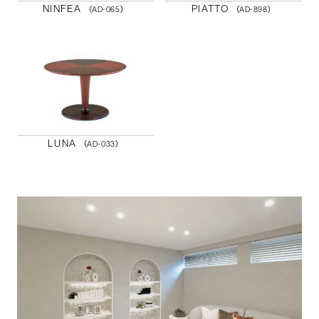
NINFEA
PIATTO
（AD-065）
（AD-898）
LUNA
（AD-033）