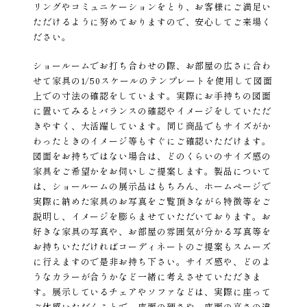
リングやコミュニケーションをとり、お客様にご満足い
ただけるように努めておりますので、安心してご来場く
ださい。
ショールームでお打ち合わせの際、お部屋の広さに合わ
せて家具の1/50スケールのテンプレートを使用して図面
上での寸法の確認をしています。実際にお手持ちの図面
に置いてみるとバランスの確認やイメージをしていただ
きやすく、大活躍しています。同じ商品でもサイズがか
わったときのイメージ等もすぐにご確認いただけます。
図面をお持ちではない場合は、どのくらいのサイズ感の
家具をご希望かをお伺いしご提案します。製品について
は、ショールームの展示品はもちろん、ホームページで
実際に納めた家具のお写真をご覧頂きながら特徴等をご
説明し、イメージを膨らませていただいております。お
好きな家具の写真や、お部屋の雰囲気が分かる写真等を
お持ちいただければコーディネートのご提案もスムーズ
に行えますので是非お持ち下さい。サイズ感や、どのよ
うなカラーが合うかなど一緒に考えさせていただきま
す。展示しているチェアやソファなどは、実際に座って
ご体感いただくことで、座面の硬さや、座面の高さの違