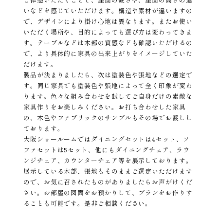
いなどを感じていただけます。構造や素材が違いますの
で、デザインにより掛け心地は異なります。またお使い
いただく場所や、目的によっても選び方は変わってきま
す。テーブルなどは木部の質感なども確認いただけるの
で、より具体的に家具の出来上がりをイメージしていた
だけます。
製品が決まりましたら、次は塗装色や張地などの選定で
す。同じ家具でも塗装色や張地によって全く印象が変わ
ります。色々な組み合わせを試してご自身だけの素敵な
家具作りをお楽しみください。お打ち合わせした家具
の、木色やファブリックのサンプルもその場でお渡しし
ております。
大阪ショールームではダイニングセットは4セット、ソ
ファセットは5セット、他にもダイニングチェア、ラウ
ンジチェア、カウンターチェア等を展示しております。
展示している木部、張地もそのままご選定いただけます
ので、お気に召されたものがありましたらお声がけくだ
さい。お部屋の図面をお預かりして、プランをお作りす
ることも可能です。是非ご相談ください。