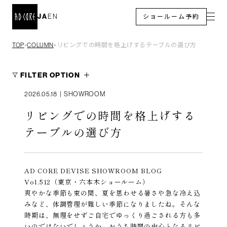
JA
EN
ショールーム予約
TOP
COLUMN
リビングでの時間を格上げするテーブルの選び方
＞
＞
FILTER OPTION
2026.05.18
|
SHOWROOM
リビングでの時間を格上げする
テーブルの選び方
AD CORE DEVISE SHOWROOM BLOG
Vol.512（東京・六本木ショールーム）
爽やかな季節も束の間、夏を思わせる暑さや急な冷え込
みなど、体調管理が難しい季節になりましたね。そんな
時期は、無理をせずご自宅でゆっくり過ごされる方も多
いのではないでしょうか。おうち時間の中心となるリビ