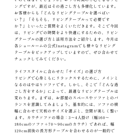
ングですが、最近はその過ごし方も多様化しています。
お客様からも「どんなリビングテーブルを選べばい
い？」「そもそも、リビングテーブルって必要です
か？」といったご質問をよくいただきます。そこで今回
は、リビングでの時間をより快適にするための、リビン
グテーブルの選び方と活用方法をご紹介します。今月は
各ショールームの公式Instagramでも様々なリビング
テーブルをピックアップしていますので、ぜひ合わせて
チェックしてみてください。
ライフスタイルに合わせた「サイズ」の選び方
リビングで心身ともにリラックスするために、メインと
なるのはやはりソファです。しかし、そこで「どんな過
ごし方をするか」によって、最適なリビングテーブルは
変わります。まずは、お部屋のスペースやソファとのバ
ランスを意識してみましょう。基本的には、ソファの横
幅に合わせて天板のサイズを選ぶと、空間が美しく整い
ます。カウチソファの場合：3〜4人掛け（幅160〜
180cmのソファ＋70〜90cmのカウチ）であれば、幅
120cm前後の長方形テーブルを合わせるのが一般的で