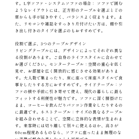
す。L字ソファ・システムソファの場合： ソファで囲む
ようなレイアウトには、正方形のテーブルを選ぶとどの
席からも手が届きやすく、バランスよく収まります。ま
た、リモコンや雑誌をすっきり片付けたい方は、棚や引
き出し付きのタイプを選ぶのもおすすめです。
役割で選ぶ、3つのテーブルデザイン
リビングテーブルには、デザインによってそれぞれ異な
る役割があります。ご自身のライフスタイルに合わせて
お選びください。センターテーブル：空間の重心を低く
見せ、お部屋を広く開放的に感じさせる効果がありま
す。大人数で集まったり、床に座って床座スタイルで食
事をしたりする方におすすめです。サイドテーブル：ソ
ファの横や手前に引き寄せて使え、現代の暮らしに最も
フィットする利便性が魅力です。ソファに深く腰掛けた
まま、コーヒーを飲んだりパソコン作業をしたりするの
に最適です。ネストテーブル：サイズの異なるテーブル
を組み合わせることで、空間に立体的な表情が生まれま
す。来客時には切り離して別々に使えるほか、高さが
60cm程度あるものなら、ソファに座ったまま無理のな