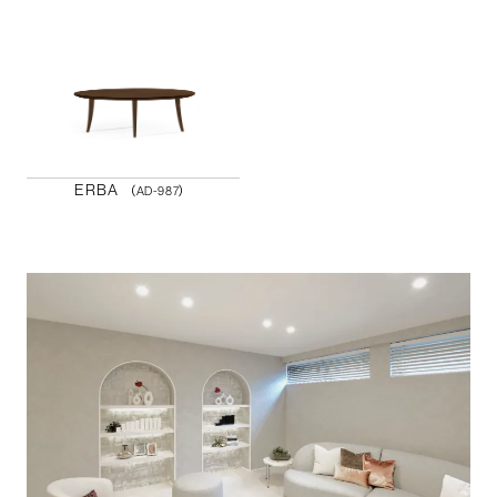
ERBA
（AD-987）