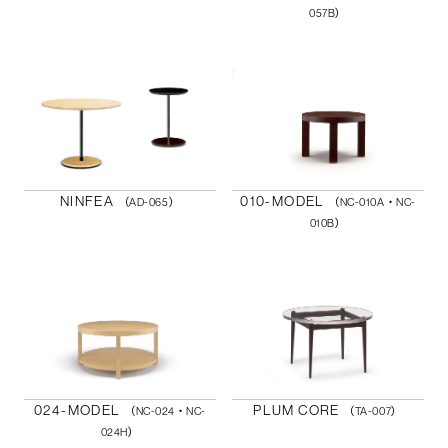
057B）
NINFEA
010-MODEL
（AD-065）
（NC-010A・NC-
010B）
024-MODEL
PLUM CORE
（NC-024・NC-
（TA-007）
024H）