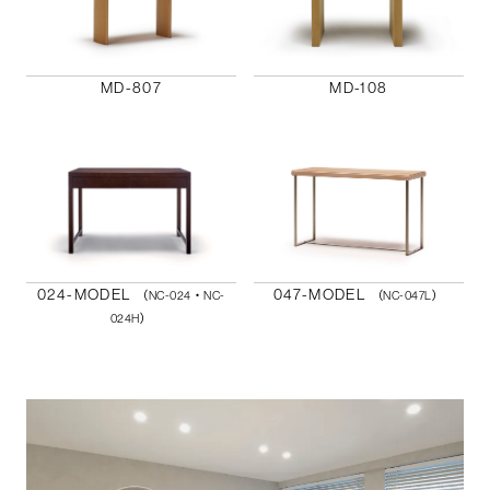
MD-807
MD-108
024-MODEL
047-MODEL
（NC-024・NC-
（NC-047L）
024H）