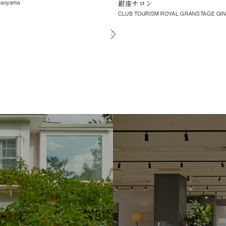
銀座サロン
iaoyama
CLUB TOURISM ROYAL GRANSTAGE GI