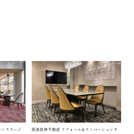
ランステージ
阪急阪神不動産 リフォーム&リノベーションサ
名