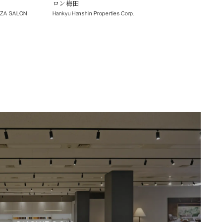
ロン梅田
NAG
NZA SALON
Hankyu Hanshin Properties Corp.