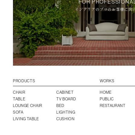
FOR PROFESSIONA
インテリアのプロのお客様に向
PRODUCTS
WORKS
CHAIR
CABINET
HOME
TABLE
TV BOARD
PUBLIC
LOUNGE CHAIR
BED
RESTAURANT
SOFA
LIGHTING
LIVING TABLE
CUSHION