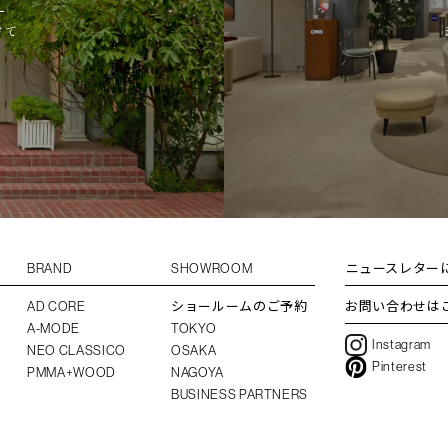
L
けて
BRAND
SHOWROOM
ニュースレター
AD CORE
ショールームのご予約
お問い合わせは
A-MODE
TOKYO
Instagram
NEO CLASSICO
OSAKA
Pinterest
PMMA+WOOD
NAGOYA
BUSINESS PARTNERS