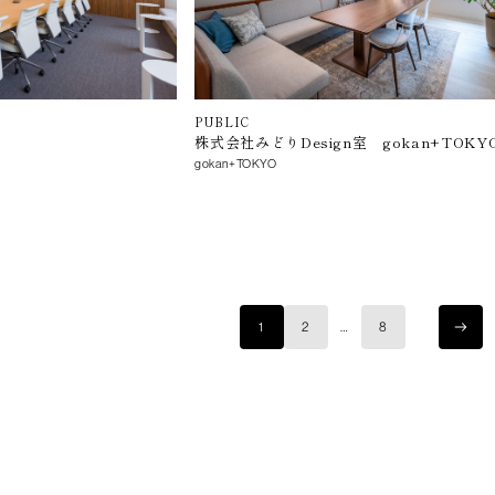
PUBLIC
株式会社みどりDesign室 gokan+TOK
gokan+TOKYO
1
2
…
8