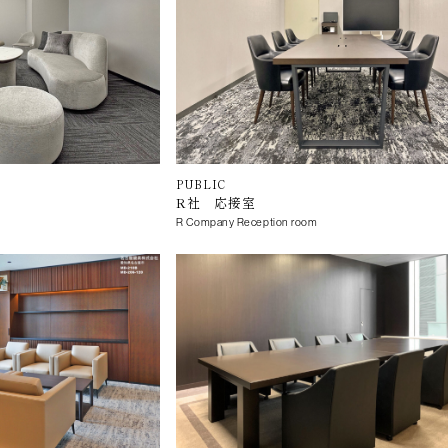
PUBLIC
R社 応接室
R Company Reception room