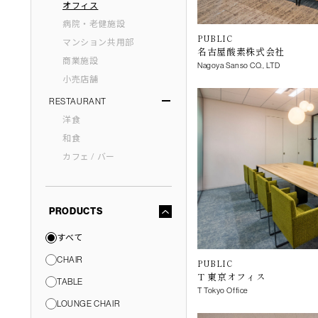
オフィス
病院・老健施設
PUBLIC
マンション共用部
名古屋酸素株式会社
商業施設
Nagoya Sanso CO., LTD
小売店舗
RESTAURANT
洋食
和食
カフェ / バー
PRODUCTS
すべて
CHAIR
PUBLIC
T 東京オフィス
TABLE
T Tokyo Office
LOUNGE CHAIR