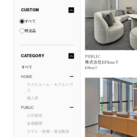
CUSTOM
すべて
特注品
CATEGORY
PUBLIC
株式会社EPknoT
すべて
EPknoT
HOME
モデルルーム・モデルハウ
ス
個人邸
PUBLIC
公共施設
金融機関
ホテル・旅館・宿泊施設