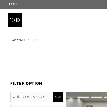
JA
EN
TOP
WORKS
PUBLIC
＞
＞
FILTER OPTION
検索