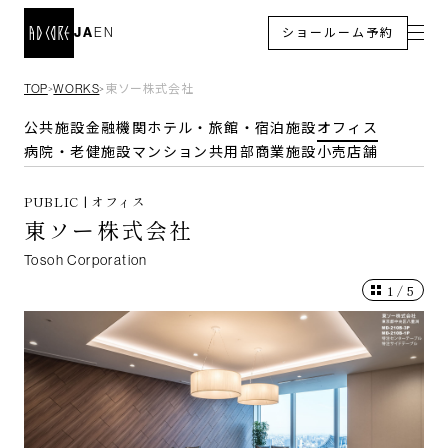
JA
EN
ショールーム予約
TOP
WORKS
東ソー株式会社
＞
＞
公共施設
金融機関
ホテル・旅館・宿泊施設
オフィス
病院・老健施設
マンション共用部
商業施設
小売店舗
PUBLIC | オフィス
東ソー株式会社
Tosoh Corporation
1
/
5