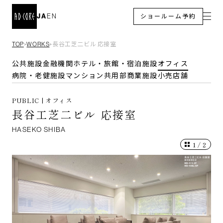
JA
EN
ショールーム予約
TOP
WORKS
長谷工芝二ビル 応接室
＞
＞
公共施設
金融機関
ホテル・旅館・宿泊施設
オフィス
病院・老健施設
マンション共用部
商業施設
小売店舗
PUBLIC | オフィス
長谷工芝二ビル 応接室
HASEKO SHIBA
1
/
2