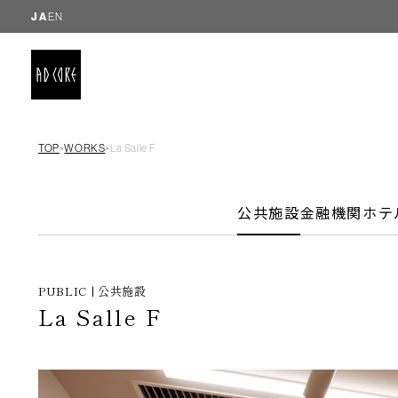
JA
EN
TOP
WORKS
La Salle F
＞
＞
公共施設
金融機関
ホテ
PUBLIC | 公共施設
La Salle F