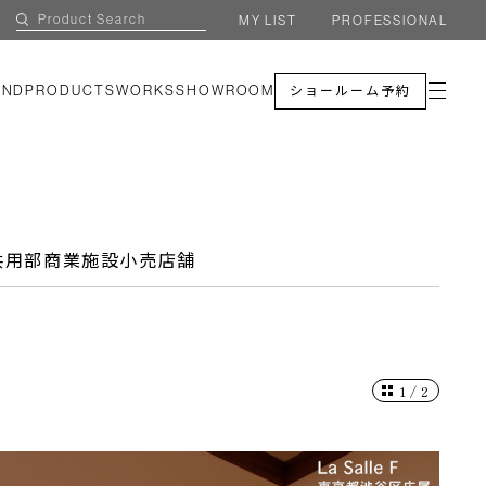
MY LIST
PROFESSIONAL
AND
PRODUCTS
WORKS
SHOWROOM
ショールーム予約
共用部
商業施設
小売店舗
1
/
2