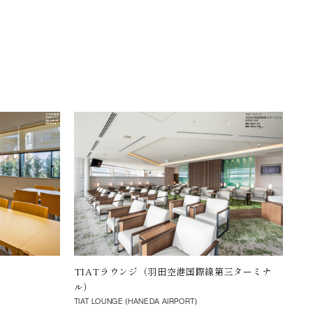
TIATラウンジ（羽田空港国際線第三ターミナ
羽
ル）
LO
TIAT LOUNGE (HANEDA AIRPORT)
ANA