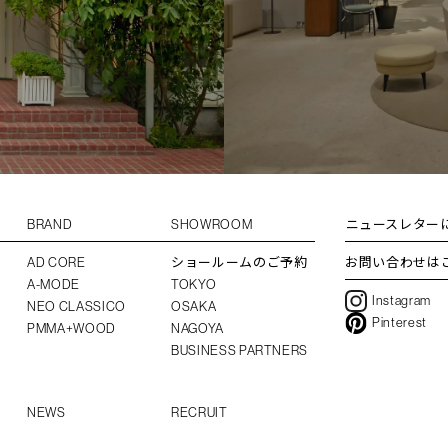
BRAND
SHOWROOM
ニュースレター
AD CORE
ショールームのご予約
お問い合わせは
A-MODE
TOKYO
Instagram
NEO CLASSICO
OSAKA
Pinterest
PMMA+WOOD
NAGOYA
BUSINESS PARTNERS
NEWS
RECRUIT