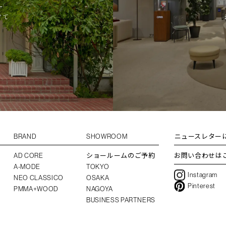
L
けて
BRAND
SHOWROOM
ニュースレター
AD CORE
ショールームのご予約
お問い合わせは
A-MODE
TOKYO
Instagram
NEO CLASSICO
OSAKA
Pinterest
PMMA+WOOD
NAGOYA
BUSINESS PARTNERS