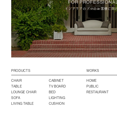
FOR PROFESSIONA
インテリアのプロのお客様に向
PRODUCTS
WORKS
CHAIR
CABINET
HOME
TABLE
TV BOARD
PUBLIC
LOUNGE CHAIR
BED
RESTAURANT
SOFA
LIGHTING
LIVING TABLE
CUSHION