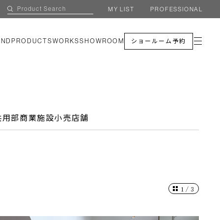
MY LIST
PROFESSIONAL
AND
PRODUCTS
WORKS
SHOWROOM
ショールーム予約
共用部
商業施設
小売店舗
1
/
3