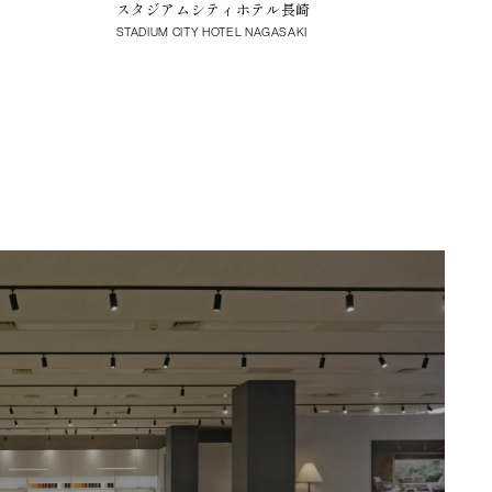
スタジアムシティホテル長崎
新
STADIUM CITY HOTEL NAGASAKI
NII