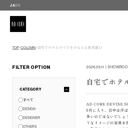
JA
EN
TOP
COLUMN
自宅でホテルライクをかなえる家具選び
＞
＞
FILTER OPTION
2026.05.11
|
SHOWRO
自宅でホテ
CATEGORY
すべて
AD CORE DEVIS
DESIGN
5月に入り、日中は汗
多いのではないでしょ
DESIGNER
うなイメージの家具を
OTHERS