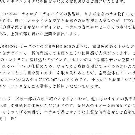
宅でもホテルライクな空間をかなえる家具選びをご紹介いたします。
しているエーディコア・ディバイズの製品は、さまざまなホテル物件に
です。特にホテルライクな空間をお求めのお客様に人気なのが、NEO C
圧迫感を感じさせないデザインは、ホテルの客室やロビーなどの空間で
染み、上質で落ち着いた空間を演出します。
LASSICOシリーズのNC-016やNC-009のような、重厚感のある上
クなデザインと、長時間座っても疲れにくい使用感で人気があります。また
お部屋のインテリアに溶け込むデザインで、ホテルのような落ち着いた空
くれるハイバック仕様のため、ゆったりと身体を預けておくつろぎいた
クセントとして目を引くカラーを取り入れることで、空間全体にメリハ
や背がオーバル型のチェアNC-007もおすすめです。ゆったりとお座り
エントランスなどにも数多くご採用いただいています。
SICOシリーズの一部のみのご紹介となりましたが、他にもおすすめの製
心地、素材感をご体感いただけますので、お好みのイメージ画像などが
からくつろげる空間で、ホテルで過ごすような上質な時間をぜひご自宅
天川 唯）