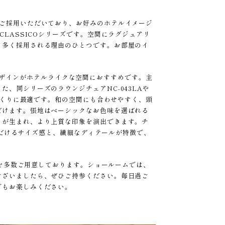
もご採用いただいており、お好みのホテルイメージ
LASSICOシリーズです。空間にラグジュアリ
も多く採用される理由のひとつです。お部屋のイ
品なデザインがホテルライクな空間におすすめです。主
、同シリーズのラウンジチェアNC-043LAや
間づくりに最適です。和の空間にも合わせやすく、頭
だけます。張地はベーシックなお色味を選ばれる
リが生まれ、より上質な印象を演出できます。チ
いただけるサイズ感と、繊細なディテールが特徴で、
品を多数ご用意しております。ショールームでは、
ございましたら、ぜひご持参ください。毎日過ご
でもお楽しみください。