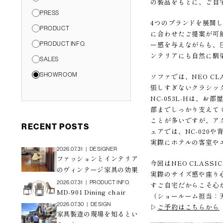
の製品をもとに、ご自
PRESS
4つのブランドを展開
PRODUCT
に合わせたご提案が可能
ー感を与えながらも、
PRODUCT INFO.
ンテリアにも自然に馴
SALES
SHOWROOM
ソファでは、NEO C
張しすぎないクラシッ
NC-053L-Hは、
部までしっかり支えて
ことが多いですが、ア
RECENT POSTS
ェアでは、NC-020
実際にホテルの客室や
2026.07.31
|
DESIGNER
ファッションとインテリア
今回はNEO CLAS
のヴィンテージ家具の効果
実際のサイズ感や座り
2026.07.31
|
PRODUCT INFO.
すご自宅だからこそ心
MD-901 Dining chair
（ショールーム担当：
2026.07.30
|
DESIGN
▷
ご予約はこちらから
家具製造の現場を知るとい