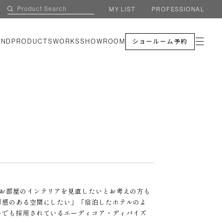
MY LIST
PROFESSIONAL
AND
PRODUCTS
WORKS
SHOWROOM
ショールーム予約
、お部屋のインテリアを見直したいとお考えの方も
厚感のある空間にしたい」「宿泊したホテルのよ
ルでも採用されているエーディコア・ディバイズ