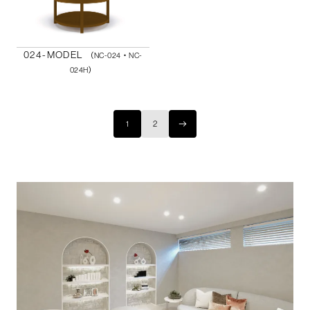
024-MODEL
（NC-024・NC-
024H）
1
2