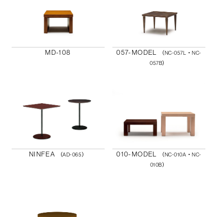
MD-108
057-MODEL
（NC-057L・NC-
057B）
NINFEA
010-MODEL
（AD-065）
（NC-010A・NC-
010B）